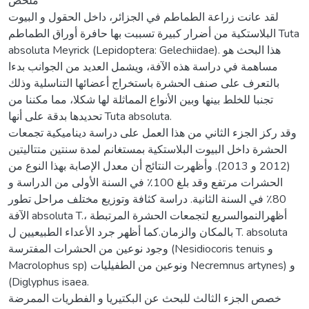
ملخص
لقد عانت زراعة الطماطم في الجزائر، داخل الحقول و البيوت
البلاستكية من أضرار كبيرة تسببت بها حافرة أوراق الطماطم Tuta
absoluta Meyrick (Lepidoptera: Gelechiidae). هذا البحث هو
مساهمة في دراسة هذه الآفة، ويشمل العديد من الجوانب بدءا
بالتعرف على صنف الحشرة باستخراج أعضائها التناسلية وذلك
تجنبا للخلط بينها وبين الأنواع المماثلة لها شكلا، مما مكننا من
تحديدها بدقة على أنها Tuta absoluta.
وقد ركز الجزء الثاني من هذا العمل على دراسة ديناميكية تجمعات
الحشرة داخل البيوت البلاستكية بمستغانم لمدة سنتين متتاليتين
(2012 و 2013). وأظهرت النتائج أن معدل الإصابة بهذا النوع من
الحشرات مرتفع وقد بلغ 100٪ في السنة الأولى من الدراسة و
80٪ في السنة الثانية. دراسة كثافة وتوزيع مختلف مراحل تطور
الآفة absoluta T.، أظهرالنموالسريع لتجمعات الحشرة المرتبطة
بالمكان والزمان.كما أظهر جرد الأعداء الطبيعيين ل T. absoluta
وجود نوعين من الحشرات المفترسة (Nesidiocoris tenuis و
Macrolophus sp) ونوعين من الطفيليات Necremnus artynes) و
(Diglyphus isaea.
خصص الجزء الثالث للبحث عن البكتيريا و الفطريات الممرضة