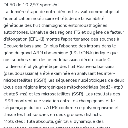
DL50 de 10 2,97 spores/ml.
La dernière étape de notre démarche avait comme objectif
l’identification moléculaire et l’étude de la variabilité
génétique des huit champignons entomopathogènes
autochtones. L’analyse des régions ITS et du gène de facteur
d’élongation (EF1-) montre l'appartenance des souches à
Beauveria bassiana. En plus l’absence des introns dans le
gène du grand ARN ribosomique (LSU rDNA) indique que
nos souches sont des pseudobassiana décrite clade C.
La diversité phylogénétique des huit Beauveria bassiana
(pseudobassiana) a été examinée en analysant les inter-
microsatellites (ISSR), les séquences nucléotidiques de deux
locus des régions intergéniques mitochondriales (nad3- atp9
et atp6-rns) et les microsatellites (SSR). Les résultats des
ISSR montrent une variation entre les champignons et le
séquençage du locus ATP6 confirme ce polymorphisme et
classe les huit souches en deux groupes distincts.
Mots clés : Tuta absoluta, génitalia, dynamique des