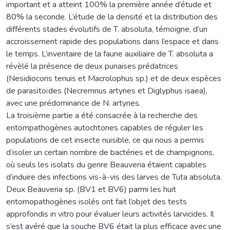
important et a atteint 100% la première année d’étude et
80% la seconde. L’étude de la densité et la distribution des
différents stades évolutifs de T. absoluta, témoigne, d’un
accroissement rapide des populations dans l’espace et dans
le temps. L’inventaire de la faune auxiliaire de T. absoluta a
révèlé la présence de deux punaises prédatrices
(Nesidiocoris tenuis et Macrolophus sp.) et de deux espèces
de parasitoïdes (Necremnus artynes et Diglyphus isaea),
avec une prédominance de N. artynes.
La troisième partie a été consacrée à la recherche des
entompathogènes autochtones capables de réguler les
populations de cet insecte nuisible, ce qui nous a permis
d’isoler un certain nombre de bactéries et de champignons,
où seuls les isolats du genre Beauveria étaient capables
d’induire des infections vis-à-vis des larves de Tuta absoluta.
Deux Beauveria sp. (BV1 et BV6) parmi les huit
entomopathogènes isolés ont fait l’objet des tests
approfondis in vitro pour évaluer leurs activités larvicides. Il
s’est avéré que la souche BV6 était la plus efficace avec une