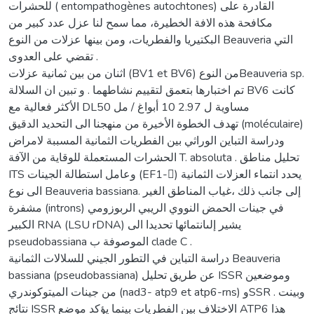
للحشرات ( entompathogènes autochtones) القادرة على
مكافحة هذه الافة الخطيرة، مما سمح لنا عزل عدد كبير من
البكتيريا والفطريات، ومن بينها عزلات من النوع Beauveria التي
تقضي على العدوى .
اثنان من بين ثمانية عزلات (BV1 et BV6) من النوعBeauveria sp.
تم اختبارها بتعمق لتقييم نشاطهما . و تبين ان السلالة BV6 كانت
الأكثر فعالية مع DL50 مساوية ل 2.97 10 أبواغ / مل
تهدف الخطوة الأخيرة من منهجنا الى التحديد الدقيق (moléculaire)
ودراسة التباين الوراثي بين الفطريات الثمانية المسببة لامراض
الحشرات المستعملة للوقاية من الآفة T. absoluta . تحليل مناطق
ITS وعامل استطالة الجينات (EF1-) يحدد انتماء العزلات الثمانية
الى نوع Beauveria bassiana. إلى جانب ذلك ،غياب المناطق الغير
مشفرة (introns) في جينات الحمض النووي الريبي الربوزومي
الكبير RNA (LSU rDNA) يشير إلىانتمائها تحديدا الى
pseudobassiana الموصوفة ب clade C .
دراسة التباين في التطور الجيني للسلالات الثمانية Beauveria
bassiana (pseudobassiana) عن طريق تحليل ISSR وموضعين
من جينات الميتوكوندري (nad3- atp9 et atp6-rns) وSSR . وبينت
نتائج ISSR الاختلاف بين الفطريات بينما يؤكد موضع ATP6 هذا