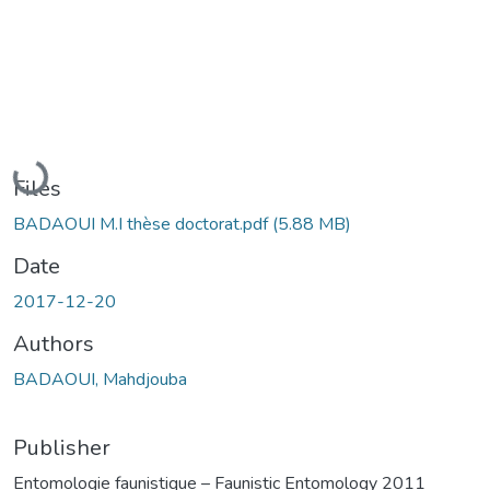
Loading...
Files
BADAOUI M.I thèse doctorat.pdf
(5.88 MB)
Date
2017-12-20
Authors
BADAOUI, Mahdjouba
Publisher
Entomologie faunistique – Faunistic Entomology 2011