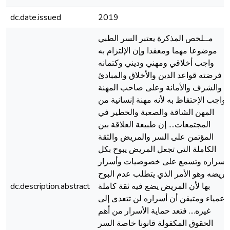
dc.date.issued
2019
مــلخص المذكرة يعتبر السر الطبي
موضوعا مهما ومعقدا وإن الإلتزام به
واجب أخلاقي ومهني وديني وكتمانه
فرضته قواعد الدين والأخلاق والمبادئ
والشرف والأمانة وعلى صاحب المهنة
واجب الإحتفاظ به لأنه مهنة إنسانية من
المهن الشاقة والصعبة والخطير في
المجتمعات.... إن طبيعة العلاقة بين
المؤتمن على السر والمريض والثقة
الكاملة التي تجعل المريض يبوح بكل
أسراره وتسمع على خصوصيات وأسرار
مريضه وهو الأمر الذي يتطلب عدم البوح
بها لأن المريض يضع فيه ثقة كاملة
dc.description.abstract
وعمياء ومتيقن أن أسراره لن تتعدى إلى
غيره.... فتعد حماية الأسرار من أهم
الحقوق المكفولة قانونا خاصة السر