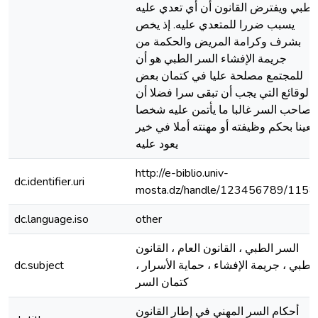
لطبي ويفترض القانون أن أي تعدي عليه
يسبب ضررا للمتعدي عليه. إذ يخص
بشرف وكرامة المريض والحكمة من
جريمة الإفشاء السر الطبي هو أن
للمجتمع مصلحة عليا في كتمان بعض
الوقائع التي يجب أن تبقى سرا فضلا أن
صاحب السر غالبا ما يأتمن عليه شخصا
معينا بحكم وظيفته أو مهنته أملا في خير
يعود عليه
http://e-biblio.univ-
dc.identifier.uri
mosta.dz/handle/123456789/1158
dc.language.iso
other
السر الطبي ، القانون العام ، القانون
الطبي ، جريمة الإفشاء ، حماية الأسرار ،
dc.subject
كتمان السر
أحكام السر المهني في إطار القانون