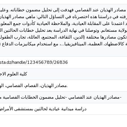
صادر الهذيان عند الفصامي فهدفت إلى تحليل مضمون خطاباته. وعليه ت
فته في دراستنا هذه اختصرناه في التساؤل التالي: ماهي مصادر الهذيا
مدنا على المقابلة العيادية، والملاحظة العيادية كأدوات جمع المعل
ية مستغانم. وتوصلنا في نهاية الدراسة بعد تحليل خطابات الحالتين الهذ
 تكون مصادرها مختلفة (الدين، الثقافة، المجتمع، العائلة، تجارب الطفو
لاضطهاد، العظمة، الميتافيزيقيا....، مع استخدام ميكانيزمات الدفاع (ا
-mosta.dz/handle/123456789/26836
كلية العلوم الا
مصادر الهذيان، الفصام، الفصامي، الهذيان، الخطاب الفصامي.
مصادر الهذيان عند الفصامي -تحليل مضمون الخطابات الفصامية من خلال المقابلة العيادية-
دراسة ميدانية عيادية لحالتين بمستشفى الأمراض 