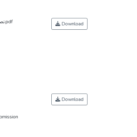
تصحيح مذكرة تخرج بن يخلف يمينة_104934.pdf
Download
Download
ubmission