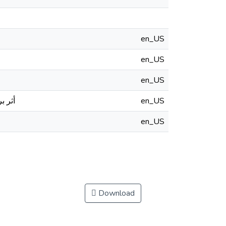
en_US
en_US
en_US
en_US
أثر ب
en_US
Download