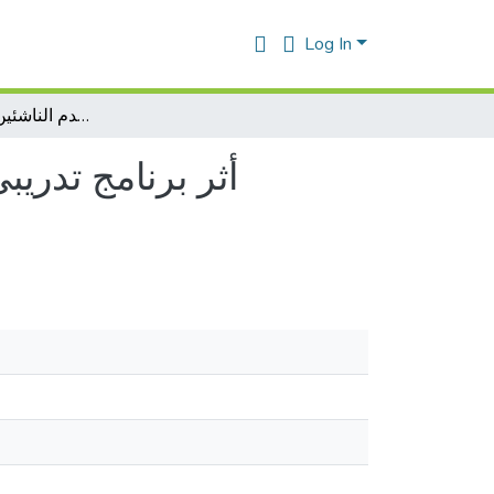
Log In
أثر برنامج تدريبي مقترح للقدم غير المهيمنة لتحسين أداء لاعبي كرة القدم الناشئين اقل من 13 سنة
أثر برنامج تدريب