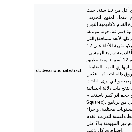
هدفت اﻟﺪراﺳﺔ إﻟﻰ تقييم أثر برنامج تدريبي مقترح للقدم غير المهيمنة لتحسين أداء لاعبي كرة القدم الناشئين أقل من 13 سنة، حيث
المقترح يؤثر على أداء لاعبي كرة القدم الناشئين أقل من 13 سنة. إذ تم اعتماد المنهج التجريبي
القدم لأكاديمية النجاح
بدنية (سرعة، قوة، مرونة،
كلها لأبعد مسافة)والتي
تهدف بعضها الى تقييم كل قدم على حدا على لاعبيها البالغ عددهم 22 لاعب ناشئ.وذلك بعد حساب الأسس السيكو مترية للأداة على 12
اية سيدي بلعباس. فيالمقابل، تمثلتالعينة الضابطة من 22 لاعب من أكاديمية سريع الرمشي-
ولاية تلمسان-.والتي لم يطبق عليها البرنامج التدريبي عكس العينة التجريبية التي خضعت لبرنامج تدريبي لمدة 12 أسبوع. وبعد تطبيق
والمهاري للعينة الضابطة
dc.description.abstract
روق دالة احصائيا، عكس
مهيمنة والتي يرى الباحث
نتائج ذات دلالة احصائية
ر باستخدام (Cohen's d، Eta
Squared)، وذلك من خلال استخدام كل من برنامج spss -jasp)) لتحليلالنتائج. والتي من خلالها استنتج الباحث أن تدريب القدم غير
مستويات مختلفة، وإجراء
عطاء أهمية لتدريب القدم
 غير المهيمنة بناءً على
احتياجات كل لاعب.