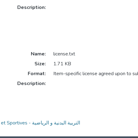
Description:
Name:
license.txt
Size:
1.71 KB
Format:
Item-specific license agreed upon to s
Description:
Sciences et Techniques des Activités Physiques et Sportives - التربية البدنية و الرياضية