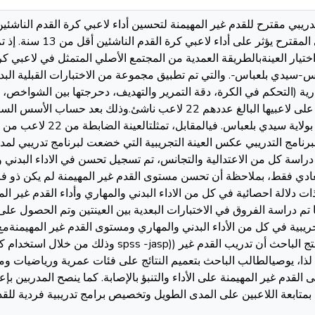
افترضت الدراسة أن البرنامج التدريبي 
يار اﻟﻌﻴﻨﺔبالطريقة العمدية من المجتمع الأصلي المتمثل في لاعبي كرة 
ة ابن باديس-سيدي بلعباس-. والتي تم تطبيق مجموعة من الاختبارات القبلية ال
رية (التحكم في الكرة، دقة التمرير والتهديف، دحرجتها بين الشواخص، ر
لاعب ناشئ من جمعية ملعب 24 فبراير بول
د دراسة كل من الاعتدالية والتجانس، تم تسجيل تحسن في الاداء البدني 
ادي فقط، بملاحظة أن تحسن مستوى القدم غير المهيمنة لم يكن ذو ف
 ذات دلالة احصائية في كل من الاداء البدني والمهاري وأداء القدم غير ال
 تم دراسة الفروق في الاختبارات البعدية بين العينتين وتم الحصول على 
يبية في كل من الأداء البدني والمهاري ومستوى القدم غير المهيمنةمع حجم أثر كبي
 لذا، يوصيالطالب الباحث بتعميم النتائج على فئات عمرية ورياضيات و
لقدم غير المهيمنة على الأداء والتنبؤ بالإصابة. كما ينصح المدربين بإ
 بمتابعة اللاعبين على المدى الطويل وتخصيص برامج تدريبية فردية للقدم