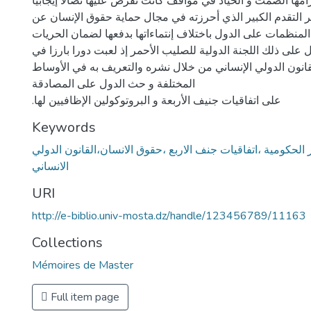
امها الصمت و الحياد في مواقف كانت تفرض عليها نضالا إيجابيا.
ر التقدم الكبير الذي أحرزته في مجال حماية حقوق الإنسان عن
نظمات على الدول باختلاف إنتماءاتها بدفعها لضمان الحريات
 على ذلك اللجنة الدولية للصليب الأحمر إذ لعبت دورا بارزا في
انون الدولي الإنساني من خلال نشره والتعريف به في الأوساط
المختلفة و حث الدول على المصادقة
.على اتفاقيات جنيف الأربعة و البروتوكولين الإظافيين لها
Keywords
 الحكومية ،اتفاقيات جنف الاربع ،حقوق الانسان،القانون الدولي
الانساني
URI
http://e-biblio.univ-mosta.dz/handle/123456789/11163
Collections
Mémoires de Master
Full item page