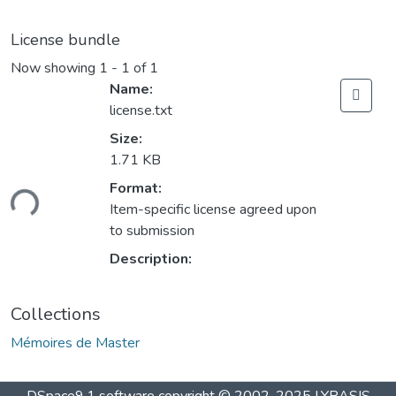
License bundle
Now showing
1 - 1 of 1
Name:
license.txt
Size:
1.71 KB
Format:
ding...
Item-specific license agreed upon
to submission
Description:
Collections
Mémoires de Master