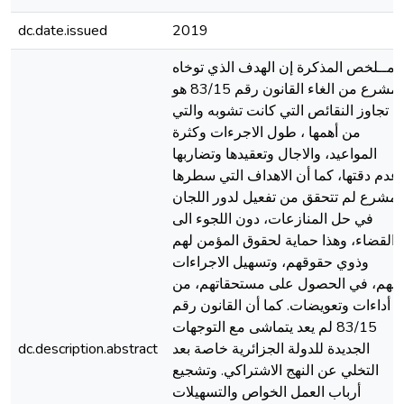
dc.date.issued
2019
مــلخص المذكرة إن الهدف الذي توخاه
المشرع من الغاء القانون رقم 83/15 هو
تجاوز النقائص التي كانت تشوبه والتي
من أهمها ، طول الاجرءات وكثرة
المواعيد، والاجال وتعقيدها وتضاربها
عدم دقتها، كما أن الاهداف التي سطرها
لمشرع لم تتحقق من تفعيل لدور اللجان
في حل المنازعات، دون اللجوء الى
القضاء، وهذا حماية لحقوق المؤمن لهم
وذوي حقوقهم، وتسهيل الاجراءات
ليهم، في الحصول على مستحقاتهم، من
أداءات وتعويضات. كما أن القانون رقم
83/15 لم يعد يتماشى مع التوجهات
الجديدة للدولة الجزائرية خاصة بعد
dc.description.abstract
التخلي عن النهج الاشتراكي. وتشجيع
أرباب العمل الخواص والتسهيلات