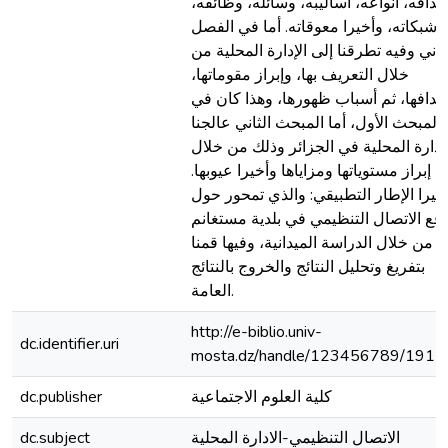
هدافه، أنواعه، أساليبه، وسائله، وظائفه،
شبكاته، وأخيرا معوقاته. أما في الفصل
ثاني وفيه تطرقنا إلى الإدارة المحلية من
خلال التعريف بها، وإبراز مقوماتها،
هدافها، ثم أسباب ظهورها، وهذا كان في
المبحث الأول، أما المبحث الثاني عالجنا
لإدارة المحلية في الجزائر وذلك من خلال
إبراز مستوياتها ومزاياها وأخيرا عيوبها.
خيرا الإطار التطبيقي: والذي تمحور حول
اقع الاتصال التنظيمي في بلدية مستغانم
من خلال الدراسة الميدانية، وفيها قمنا
بتفريغ وتحليل النتائج والخروج بالنتائج
العامة.
http://e-biblio.univ-
dc.identifier.uri
mosta.dz/handle/123456789/1915
كلية العلوم الاجتماعية
dc.publisher
الاتصال التنظيمي-الادارة المحلية
dc.subject