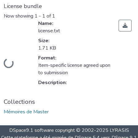
License bundle
Now showing
1 - 1 of 1
Name:
license.txt
Size:
1.71 KB
Format:
Loading...
Item-specific license agreed upon
to submission
Description:
Collections
Mémoires de Master
DSpace9.1 software copyright © 2002-2025 LYRASIS
Cette plateforme a été migrée de DSpace 5.4 vers DSpace 9.1