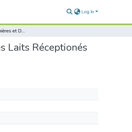
Log In
Variations Saisonières et Diversité du Microbiote des Laits Réceptionés dans les Laiteries de l’Ouest Algérien
es Laits Réceptionés