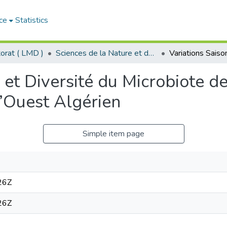
ce
Statistics
orat ( LMD )
Sciences de la Nature et de la Vie - علوم الطبيعة و الحياة
s et Diversité du Microbiote d
l’Ouest Algérien
Simple item page
26Z
26Z