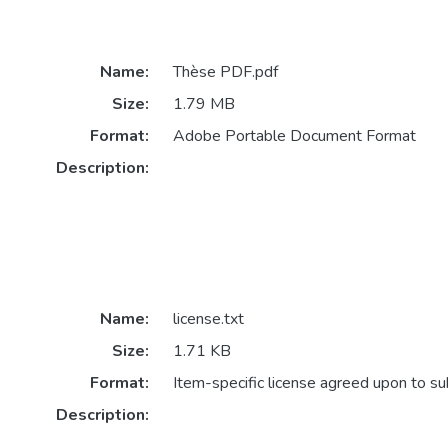
Name:
Thèse PDF.pdf
Size:
1.79 MB
Format:
Adobe Portable Document Format
Description:
Name:
license.txt
Size:
1.71 KB
Format:
Item-specific license agreed upon to s
Description: