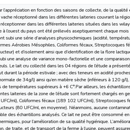
 l’appréciation en fonction des saisons de collecte, de la qualité 
e vache réceptionné dans les différentes laiteries couvrant la régi
ru réceptionner dans les différentes laiteries situées dans les wi
e à l’ouest du pays ont été prélevés aseptiquement chaque mois
nt subi une série d’analyses physicochimiques (acidité, températu
ermes Aérobies Mésophiles, Coliformes fécaux, Streptocoques fé
ucteur) et d’isolement ainsi que d’identification de la flore lacti
subi une analyse de variance mono-factorielle et une comparais
s. Le lait cru collecté dans les 04 régions de l’étude a présent
t durant la période estivale ; avec des teneurs en acidité proche
 normale de 34g/l) ainsi qu’en matière sèche (inférieurs à 120 g/l),
de températures supérieurs à +6 C°.Par ailleurs, les échantillons 
entes laiteries de la zone de l’étude sont fortement chargés en 
UFC/ml), Coliformes fécaux (189 102 UFC/ml), Streptocoques f
éducteurs (80 UFC/ml, en moyenne). Néanmoins, aucune contamina
le des échantillons analysés. Ce lait ne peut être consommé en l’
hermiques, pour l’amélioration de sa qualité hygiénique. L’amélior
n, de traite, et de transport de la ferme à l’usine, peuvent assurer