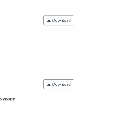
Download
Download
ubmission