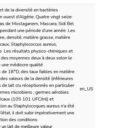
et de la diversité en bactéries
on ouest d’Algérie. Quatre vingt seize
layas de Mostaganem, Mascara, Sidi Bel
 pendant une période d’une année. Les
re, densité, matière grasse, matière
caux, Staphylococcus aureus,
que. Les résultats physico-chimiques et
on des moyennes deux à deux selon le
é une médiocre qualité
s de 18°D, des taux faibles en matière
 des valeurs de la densité (inférieures
de lait cru réceptionnés en particulier
en_US
germes microbiens ; germes aérobies
écaux (105 101 UFC/ml) et
tion au Staphylocoques aureus n’a été
état, il doit subir impérativement une
ation des conditions
 un lait de meilleure valeur