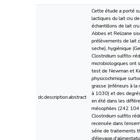
Cette étude a porté sur
lactiques du lait cru d
échantillons de lait c
Abbes et Relizane sis
prélèvements de lait o
seche), hygiénique (G
Clostridium sulfito-réd
microbiologiques ont 
test de Newman et Keul
physicochimique surtou
grasse (inférieurs à la
à 1030) et des degrés 
dc.description.abstract
en été dans les différ
mésophiles (242 104 
Clostridium sulfito r
recensée dans l’ensemb
série de traitements t
d’élevage,d’alimentatio