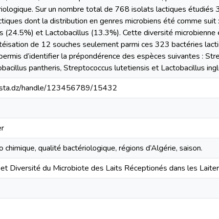
ériologique. Sur un nombre total de 768 isolats lactiques étudiés
ctiques dont la distribution en genres microbiens été comme sui
(24.5%) et Lactobacillus (13.3%). Cette diversité microbienne e
ctéisation de 12 souches seulement parmi ces 323 bactéries lact
mis d’identifier la prépondérence des espèces suivantes : Stre
acillus pantheris, Streptococcus lutetiensis et Lactobacillus inglu
-mosta.dz/handle/123456789/15432
r
ico chimique, qualité bactériologique, régions d’Algérie, saison.
 et Diversité du Microbiote des Laits Réceptionés dans les Laiter