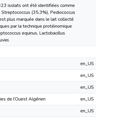
 323 isolats ont été identifiées comme
t : Streptococcus (35.3%), Pediococcus
st plus marquée dans le lait collecté
iques par la technique protéinomique
ptococcus equinus, Lactobacillus
viei.
en_US
en_US
en_US
ies de l’Ouest Algérien
en_US
en_US