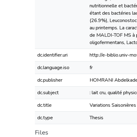
nutritionnelle et bact
étant des bactéries la
(26.9%), Leuconostocs 
au printemps. La cara
de MALDI-TOF MS à per
oligofermentans, Lactob
dc.identifier.uri
http://e-biblio.univ
dc.language.iso
fr
dc.publisher
HOMRANI Abdelkade
dc.subject
: lait cru, qualité phys
dc.title
Variations Saisonières
dc.type
Thesis
Files