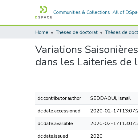
Communities & Collections
All of DSpa
Home
Thèses de doctorat
Thèses de doct
Variations Saisonière
dans les Laiteries de 
dc.contributor.author
SEDDAOUI, Ismail
dc.date.accessioned
2020-02-17T13:07:
dc.date.available
2020-02-17T13:07:
dc.date.issued
2020