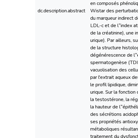
en composés phénoliq
dc.description.abstract
Wistar des perturbati
du marqueur indirect de
LDL-c et de l‟index a
de la créatinine), une
urique). Par ailleurs, 
de la structure histol
dégénérescence de l‟é
spermatogenèse (TDI et
vacuolisation des cell
par l'extrait aqueux de
le profil lipidique, di
urique. Sur la fonctio
la testostérone, la ré
la hauteur de l‟épithél
des sécrétions acidophil
ses propriétés antioxy
métaboliques résultant
traitement du dysfoncti