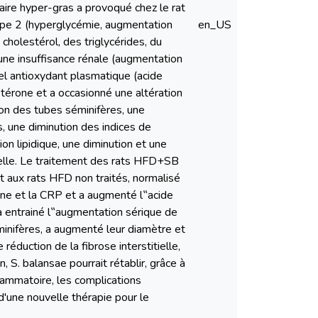
re hyper-gras a provoqué chez le rat
ype 2 (hyperglycémie, augmentation
en_US
 cholestérol, des triglycérides, du
une insuffisance rénale (augmentation
iel antioxydant plasmatique (acide
ostérone et a occasionné une altération
ion des tubes séminifères, une
 une diminution des indices de
n lipidique, une diminution et une
tielle. Le traitement des rats HFD+SB
rt aux rats HFD non traités, normalisé
inine et la CRP et a augmenté l‟acide
 a entrainé l‟augmentation sérique de
éminifères, a augmenté leur diamètre et
réduction de la fibrose interstitielle,
n, S. balansae pourrait rétablir, grâce à
flammatoire, les complications
d'une nouvelle thérapie pour le