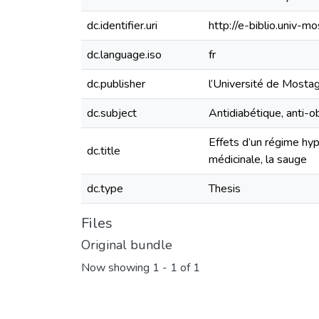
dc.identifier.uri
http://e-biblio.univ
dc.language.iso
fr
dc.publisher
l’Université de Most
dc.subject
Antidiabétique, anti-ob
Effets d’un régime hyp
dc.title
médicinale, la sauge
dc.type
Thesis
Files
Original bundle
Now showing
1 - 1 of 1