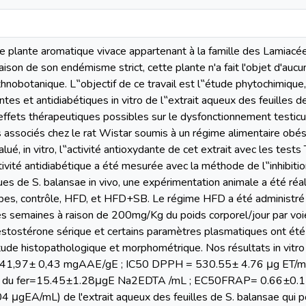
e plante aromatique vivace appartenant à la famille des Lamiacé
son de son endémisme strict, cette plante n'a fait l'objet d'auc
nobotanique. L‟objectif de ce travail est l‟étude phytochimique, 
tes et antidiabétiques in vitro de l‟extrait aqueux des feuilles de
ffets thérapeutiques possibles sur le dysfonctionnement testicula
 associés chez le rat Wistar soumis à un régime alimentaire obé
ué, in vitro, l‟activité antioxydante de cet extrait avec les tes
ivité antidiabétique a été mesurée avec la méthode de l‟inhibiti
ues de S. balansae in vivo, une expérimentation animale a été réal
upes, contrôle, HFD, et HFD+SB. Le régime HFD a été administré
es semaines à raison de 200mg/Kg du poids corporel/jour par voi
testostérone sérique et certains paramètres plasmatiques ont été
 étude histopathologique et morphométrique. Nos résultats in vitr
141,97± 0,43 mgAAE/gE ; IC50 DPPH = 530.55± 4.76 μg ET/
on du fer=15.45±1.28μgE Na2EDTA /mL ; EC50FRAP= 0.66±0.1 m
μgEA/mL) de l'extrait aqueux des feuilles de S. balansae qui po