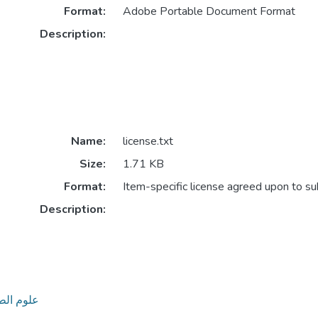
Format:
Adobe Portable Document Format
Description:
Name:
license.txt
Size:
1.71 KB
Format:
Item-specific license agreed upon to s
Description:
- علوم الطبيعة و الحياة