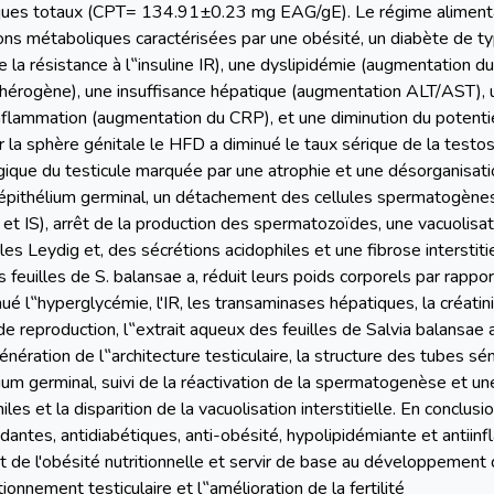
ues totaux (CPT= 134.91±0.23 mg EAG/gE). Le régime alimentai
ons métaboliques caractérisées par une obésité, un diabète de t
 la résistance à l‟insuline IR), une dyslipidémie (augmentation du
thérogène), une insuffisance hépatique (augmentation ALT/AST), 
 inflammation (augmentation du CRP), et une diminution du potent
sur la sphère génitale le HFD a diminué le taux sérique de la test
ogique du testicule marquée par une atrophie et une désorganisat
pithélium germinal, un détachement des cellules spermatogènes,
 IS), arrêt de la production des spermatozoïdes, une vacuolisatio
ules Leydig et, des sécrétions acidophiles et une fibrose intersti
s feuilles de S. balansae a, réduit leurs poids corporels par rappo
minué l‟hyperglycémie, l'IR, les transaminases hépatiques, la créat
n de reproduction, l‟extrait aqueux des feuilles de Salvia balansae
génération de l‟architecture testiculaire, la structure des tubes s
ium germinal, suivi de la réactivation de la spermatogenèse et une 
es et la disparition de la vacuolisation interstitielle. En conclusio
dantes, antidiabétiques, anti-obésité, hypolipidémiante et antiin
 de l'obésité nutritionnelle et servir de base au développement 
onnement testiculaire et l‟amélioration de la fertilité