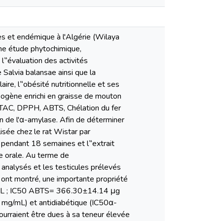
es et endémique à l'Algérie (Wilaya
une étude phytochimique,
l‟évaluation des activités
 Salvia balansae ainsi que la
ire, l‟obésité nutritionnelle et ses
sogène enrichi en graisse de mouton
ts TAC, DPPH, ABTS, Chélation du fer
on de l'α-amylase. Afin de déterminer
isée chez le rat Wistar par
 pendant 18 semaines et l‟extrait
e orale. Au terme de
 analysés et les testicules prélevés
o ont montré, une importante propriété
mL ; IC50 ABTS= 366.30±14.14 μg
g/mL) et antidiabétique (IC50α-
urraient être dues à sa teneur élevée