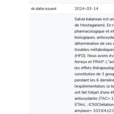
dc.date.issued
2024-03-14
Salvia balansae est un
de Mostaganem). En rai
pharmacologique et eth
biologiques, antioxydan
détermination de ses e
troubles métaboliques
(HFD). Nous avons éval
ferreux et FRAP. L‟act
les effets thérapeutiq
constitution de 3 gro
pendant les 6 dernièr
l'expérimentation, la 
ont fait l'objet d'une
antioxydante (TAC= 
ET/mL ; IC50Chélati
amylase= 103.64±2.04 