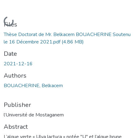
Loading...
Files
Thèse Doctorat de Mr. Belkacem BOUACHERINE Soutenu
le 16 Décembre 2021.pdf
(4.86 MB)
Date
2021-12-16
Authors
BOUACHERINE, Belkacem
Publisher
l’Université de Mostaganem
Abstract
L’algue verte « Ulva lactuca » notée "U" et l’algue brune