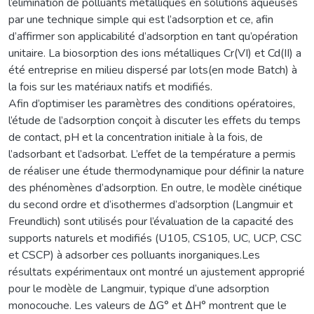
l’élimination de polluants métalliques en solutions aqueuses
par une technique simple qui est l’adsorption et ce, afin
d’affirmer son applicabilité d’adsorption en tant qu’opération
unitaire. La biosorption des ions métalliques Cr(VI) et Cd(II) a
été entreprise en milieu dispersé par lots(en mode Batch) à
la fois sur les matériaux natifs et modifiés.
Afin d’optimiser les paramètres des conditions opératoires,
l’étude de l’adsorption conçoit à discuter les effets du temps
de contact, pH et la concentration initiale à la fois, de
l’adsorbant et l’adsorbat. L’effet de la température a permis
de réaliser une étude thermodynamique pour définir la nature
des phénomènes d’adsorption. En outre, le modèle cinétique
du second ordre et d’isothermes d’adsorption (Langmuir et
Freundlich) sont utilisés pour l’évaluation de la capacité des
supports naturels et modifiés (U105, CS105, UC, UCP, CSC
et CSCP) à adsorber ces polluants inorganiques.Les
résultats expérimentaux ont montré un ajustement approprié
pour le modèle de Langmuir, typique d’une adsorption
monocouche. Les valeurs de ΔG° et ΔH° montrent que le