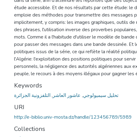
dans la série, afin d'atteindre les réponses que des object
étude accessible. Et de nos résultats par cette étude: le d
emploie des méthodes pour transmettre des messages po
implicitement, y compris: les images graphiques, outils de
des phrases, l'utilisation inverse des proverbes populaires
mots. Comme il a l'habitude d'utiliser le modèle de bande
pour passer des messages dans une bande dessinée. Et 
politiques issus de la série, ce qui reflète la réalité politiq
l'Algérie: l'exploitation des positions politiques pour servir
personnels, la négligence des autorités algériennes aux e
peuple, le recours à des moyens illégaux pour gagner les é
Keywords
التلفزونیة الجزائرة
,
عاشور العاشر
,
تحليل سيميولوجي
URI
http://e-biblio.univ-mosta.dz/handle/123456789/5989
Collections