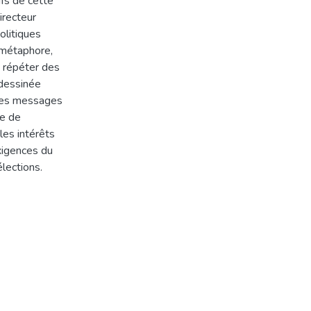
ifs de cette
irecteur
litiques
 métaphore,
, répéter des
 dessinée
les messages
ue de
 les intérêts
xigences du
lections.