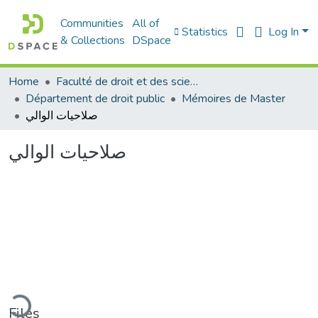
Communities
All of
Statistics
Log In
& Collections
DSpace
Home
Faculté de droit et des sciences politiques
Département de droit public
Mémoires de Master
صلاحيات الوالي
صلاحيات الوالي
ading...
Files