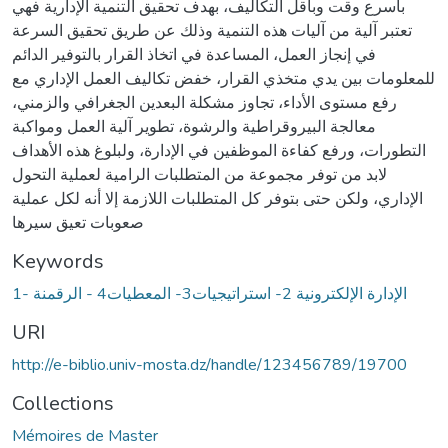
بأسرع وقت وبأقل التكاليف، بهدف تحقيق التنمية الإدارية فهي
تعتبر آلية من آليات هذه التنمية وذلك عن طريق تحقيق السرعة
في إنجاز العمل، المساعدة في اتخاذ القرار بالتوفير الدائم
للمعلومات بين يدي متخذي القرار، خفض تكاليف العمل الإداري مع
رفع مستوى الأداء، تجاوز مشكلة البعدين الجغرافي والزمني،
معالجة البيروقراطية والرشوة، تطوير آلية العمل ومواكبة
التطورات، ورفع كفاءة الموظفين في الإدارة، ولبلوغ هذه الأهداف
لابد من توفر مجموعة من المتطلبات الرامية لعملية التحول
الإداري، ولكن حتى بتوفر كل المتطلبات اللازمة إلا أنه لكل عملية
صعوبات تعيق سيرها
Keywords
1- الإدارة الإلكترونية 2- استراتيجيات3- المعطيات4 - الرقمنة
URI
http://e-biblio.univ-mosta.dz/handle/123456789/19700
Collections
Mémoires de Master