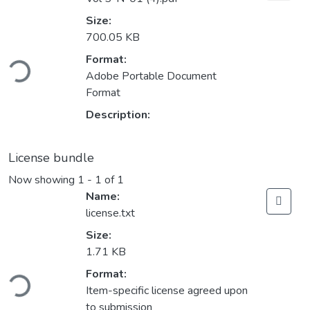
Size:
700.05 KB
ding...
Format:
Adobe Portable Document
Format
Description:
License bundle
Now showing
1 - 1 of 1
Name:
license.txt
Size:
1.71 KB
ding...
Format:
Item-specific license agreed upon
to submission