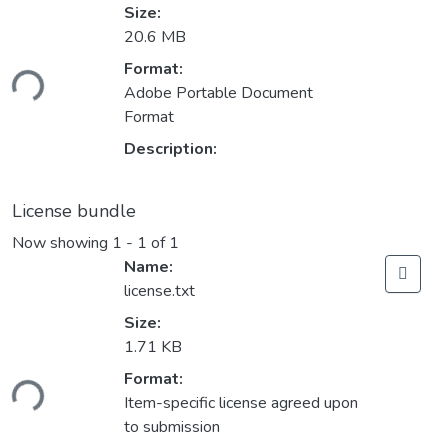
Size:
20.6 MB
Format:
ding...
Adobe Portable Document
Format
Description:
License bundle
Now showing
1 - 1 of 1
Name:
license.txt
Size:
1.71 KB
Format:
ding...
Item-specific license agreed upon
to submission