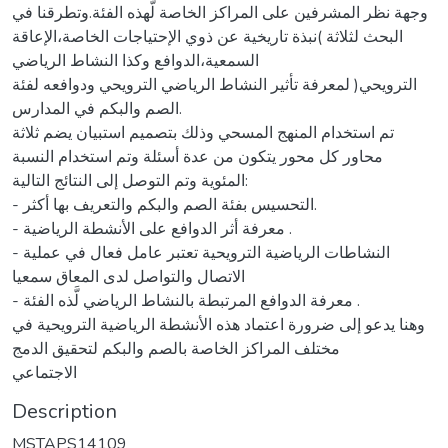
وجهة نظر المشرفين على المراكز الخاصة لَّهذه الفئة.وتطرقنا في
البحث لثلاثة )نبذة تاريخية عن ذوي الإحتياجات الخاصة،الإعاقة
السمعية،الدوافع وكذا النشاط الرياضي
الترويحي( لمعرفة تأثير النشاط الرياضي الترويحي ودوافعه لفئة
الصم والبكم في المدارس.
تم استخدام المنهج المسحي وذلك بتصميم استبيان يضم ثلاثة
محاور كل محور يتكون من عدة أسئلة وتم استخدام النسبة
المئوية وتم التوصل إلى النتائج التالية:
- التحسيس بفئة الصم والبكم والتعريف بها أكثر.
- معرفة أثر الدوافع على الأنشطة الرياضية .
- النشاطات الرياضية الترويحية تعتبر عامل فعال في عملية
الاتصال والتواصل لدى المعاق سمعيا
- معرفة الدوافع المرتبطة بالنشاط الرياضي لَّذه الفئة .
وهنا يدعو إلى ضرورة اعتماد هذه الأنشطة الرياضية الترويحية في
مختلف المراكز الخاصة بالصم والبكم لتحقيق الدمج
الاجتماعي
Description
MSTAPS14109