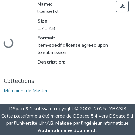
Name:
license.txt
Size:
1.71 KB
Loading...
Format:
Item-specific license agreed upon
to submission
Description:
Collections
Mémoires de Master
DSpace9.1 software copyright © 2002-2025 LYRASIS
Cette plateforme a été migrée de DSpace 5.4 vers DSpace 9.1
par l’Université UMAB, réalisée par l’ingénieur informatique
Abderrahmane Boumehdi
.