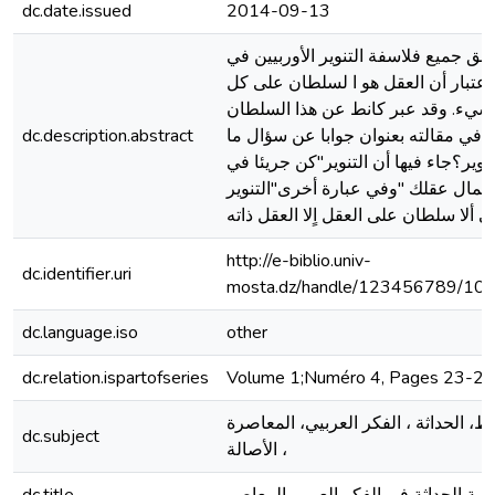
dc.date.issued
2014-09-13
ٍتفق جميع فلاسفة التنوير الأوربيين في
اٍعتبار أن العقل هو ا لسلطان على كل
شيء. وقد عبر كانط عن هذا السلطان
dc.description.abstract
في مقالته بعنوان جوابا عن سؤال ما
تنوير؟جاء فيها أن التنوير"كن جريئا في
ٍعمال عقلك "وفي عبارة أخرى"التنوير
ي ألا سلطان على العقل اٍلا العقل ذاته
http://e-biblio.univ-
dc.identifier.uri
mosta.dz/handle/123456789/10
dc.language.iso
other
dc.relation.ispartofseries
Volume 1;Numéro 4, Pages 23-28
نط، الحداثة ، الفكر العربيي، المعاصرة
dc.subject
، الأصالة