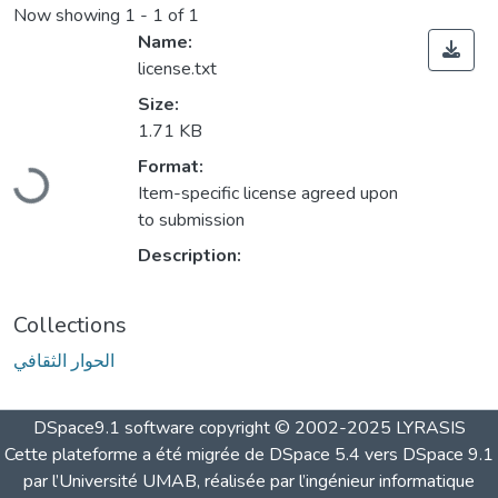
Now showing
1 - 1 of 1
Name:
license.txt
Size:
1.71 KB
Loading...
Format:
Item-specific license agreed upon
to submission
Description:
Collections
الحوار الثقافي
DSpace9.1 software copyright © 2002-2025 LYRASIS
Cette plateforme a été migrée de DSpace 5.4 vers DSpace 9.1
par l’Université UMAB, réalisée par l’ingénieur informatique