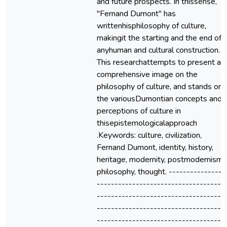
and future prospects. In thissense,
"Fernand Dumont" has
writtenhisphilosophy of culture,
makingit the starting and the end of
anyhuman and cultural construction.
This researchattempts to present a
comprehensive image on the
philosophy of culture, and stands on
the variousDumontian concepts and
perceptions of culture in
thisepistemologicalapproach
.Keywords: culture, civilization,
Fernand Dumont, identity, history,
heritage, modernity, postmodernism,
philosophy, thought. ----------------
------------------------------------
------------------------------------
------------------------------------
------------------------------------