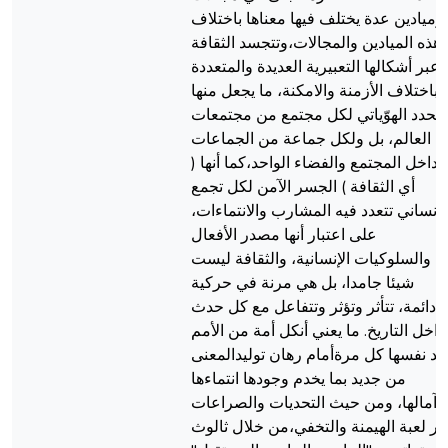
وميادين عدة يختلف فيها معناها باختلاف
هذه الميادين والمجالات،وتتجسد الثقافة
عبر أشكالها التعبيرية العديدة والمتعددة
باختلاف الأزمنة والامكنة، ما يجعل منها
لمحدد الهوّياتي لكل مجتمع من مجتمعات
ذا العالم، بل ولكل جماعة من الجماعات
داخل المجتمع والفضاء الواحد،كما أنها (
أي الثقافة ) الجسر الآمن لكل تجمع
انساني تتعدد فيه المشارب والانتماءات،
على اعتبار أنها مصدر الأفعال
والسلوكيات الإنسانية، والثقافة ليست
شيئا جامدا، بل هي مرنة في حركية
دائمة، تتأثر وتؤثر وتتفاعل مع كل حدث
داخل التاريخ. ما يعني أنكل أمة من الأمم
جد نفسها كل مرةأمام رهان توليدالمعنى
من جديد بما يخدم وجودها انتماءها
وآمالها، ومن حيث التحديات والصراعات
بر لعبة الهيمنة والتخفي،من خلال ثالوث