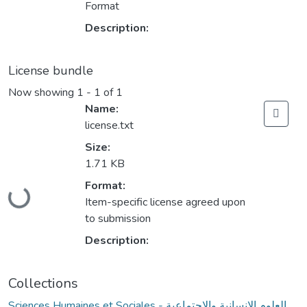
Format
Description:
License bundle
Now showing
1 - 1 of 1
Name:
license.txt
Size:
1.71 KB
Format:
Loading...
Item-specific license agreed upon
to submission
Description:
Collections
Sciences Humaines et Sociales - العلوم الإنسانية والاجتماعية