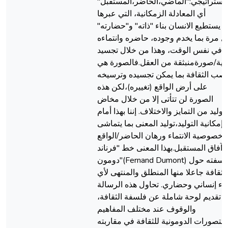
استراتيجي:"الماضي،الحاضر،المستقبل"
أي المعادلة الزمكانية، التي عبرها
يستطيع الانسان بناء "ذاته" و"حضارته"
ل مرة بما يخدم وجوده، حاضره وانتماءه
في نفس الوقت، وهذا من خلال تجسيد
ؤية/صورةمنبثقة من العقل.فالصورة هي
صب الثقافة بما يمكن تجسيده وترسيخه
على أرض الواقع (تغييره)،لكن هذه
الصورة لن تتأتى إلا من خلال مخاض
لتوليد من التمايز والاختلاف. إننا بهذا أمام
إمكانية التوليد،توليد المعنى بما يتماشى
وخصوصية الانتماء ورهان الحاضر/الواقع
وآفاق المستقبل.بهذا المعنى خط "فرناند
دومون"(Fernand Dumont) فلسفته حول
الثقافة جاعلا منها المنطلق والمنتهى لأي
ناء إنساني وحضاري. تحاول هذه الرسالة
تقديم لوحة شاملة عن فلسفة الثقافة،
والوقوف عند مختلف المفاهيم
التصورات الدومونية للثقافة في مقاربته