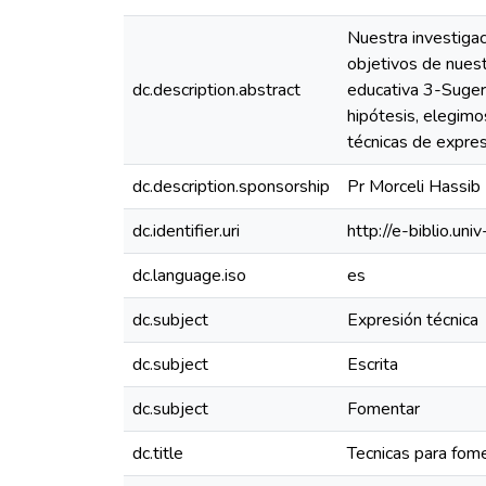
Nuestra investigac
objetivos de nuest
dc.description.abstract
educativa 3-Sugeri
hipótesis, elegimo
técnicas de expres
dc.description.sponsorship
Pr Morceli Hassib
dc.identifier.uri
http://e-biblio.
dc.language.iso
es
dc.subject
Expresión técnica
dc.subject
Escrita
dc.subject
Fomentar
dc.title
Tecnicas para fome