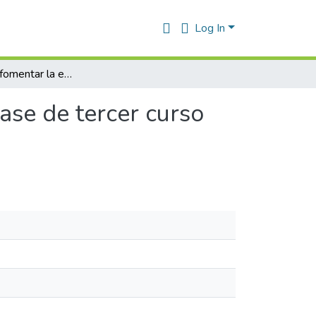
Log In
Tecnicas para fomentar la expresion escrita en la clase de tercer curso secundaria en Argelia
lase de tercer curso