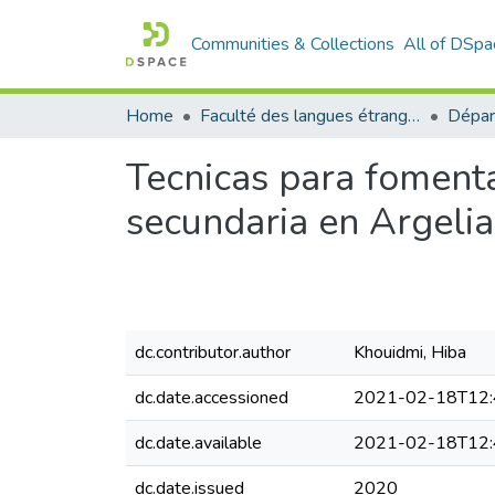
Communities & Collections
All of DSpa
Home
Faculté des langues étrangères
Tecnicas para fomentar
secundaria en Argelia
dc.contributor.author
Khouidmi, Hiba
dc.date.accessioned
2021-02-18T12:
dc.date.available
2021-02-18T12:
dc.date.issued
2020