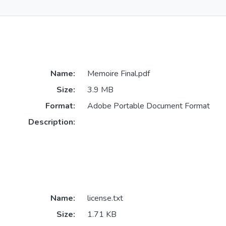
Name:
Memoire Final.pdf
Size:
3.9 MB
Format:
Adobe Portable Document Format
Description:
Name:
license.txt
Size:
1.71 KB