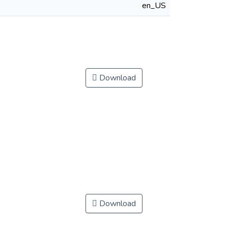
en_US
Download
Download