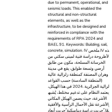
due to permanent, operational, and
seismic loads. This enabled the
structural and non-structural
elements, as well as the
infrastructure, to be designed and
reinforced in compliance with the
requirements of RPA 2024 and
BAEL 91. Keywords: Building, sail,
concrete, simulation. IV ملخص.IV ھذه
الأطروحة دراسة فنیة لمبنى سكني من
الخرسانة المسلحة، مكون من طابق
أرضي وتسعة طوابق، یقع في مدینة
وھران المصنفة كمنطقة زلزالیة عالیة
(المنطقة السادسة) حسب القواعد
الزلزالیة الجزائریة .2024 في ھذا الھیكل،
یعتمد النظام على تدعیم مختلط، یُشبھ
الأشرعة، حیث یضمن الھیكل المكاني
والأشرعة نقل الأحمال الرأسیة والأفقیة
معًا. ُجریت دراسة دینامیكیة ُجریت أبعاد