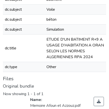
dc.subject
Voile
dc.subject
béton
dc.subject
Simulation
ETUDE D'UN BATIMENT R+9 A
USAGE D’HABITATION A ORAN
dc.title
SELON LES NORMES
ALGERIENNES RPA 2024
dc.type
Other
Files
Original bundle
Now showing
1 - 1 of 1
Name:
Memoire Afoun et Azzouz.pdf