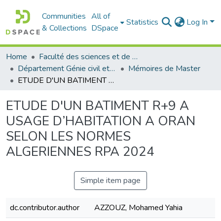
Communities
All of
Statistics
Log In
& Collections
DSpace
Home
Faculté des sciences et de la technologie
Département Génie civil et Architecture
Mémoires de Master
ETUDE D'UN BATIMENT R+9 A USAGE D’HABITATION A ORAN SELON LES NORMES ALGERIENNES RPA 2024
ETUDE D'UN BATIMENT R+9 A
USAGE D’HABITATION A ORAN
SELON LES NORMES
ALGERIENNES RPA 2024
Simple item page
dc.contributor.author
AZZOUZ, Mohamed Yahia