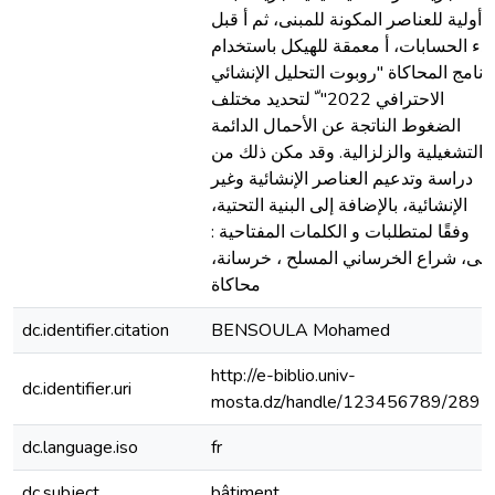
أولیة للعناصر المكونة للمبنى، ثم أ قبل
بدء الحسابات، أ معمقة للھیكل باستخدام
رنامج المحاكاة "روبوت التحلیل الإنشائي
الاحترافي 2022" ّ لتحدید مختلف
الضغوط الناتجة عن الأحمال الدائمة
والتشغیلیة والزلزالیة. وقد مكن ذلك من
دراسة وتدعیم العناصر الإنشائیة وغیر
الإنشائیة، بالإضافة إلى البنیة التحتیة،
وفقًا لمتطلبات و الكلمات المفتاحیة :
مبنى، شراع الخرساني المسلح ، خرسانة
محاكاة
dc.identifier.citation
BENSOULA Mohamed
http://e-biblio.univ-
dc.identifier.uri
mosta.dz/handle/123456789/2892
dc.language.iso
fr
dc.subject
bâtiment