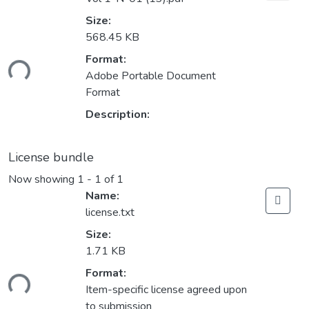
Size:
568.45 KB
Format:
ding...
Adobe Portable Document
Format
Description:
License bundle
Now showing
1 - 1 of 1
Name:
license.txt
Size:
1.71 KB
Format:
ding...
Item-specific license agreed upon
to submission