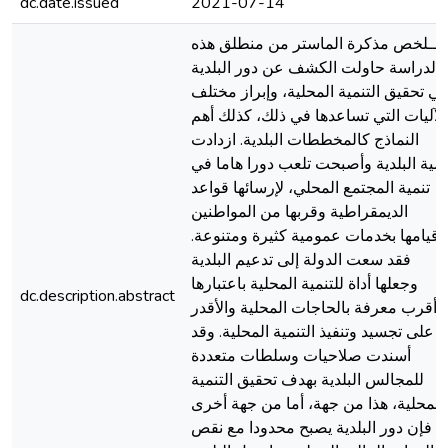
dc.date.issued
2021-07-14
مــلخص مذكرة الماستر من منطلق هذه
الدراسة حاولت الكشف عن دور البلدية
ي تحقيق التنمية المحلية، وإبراز مختلف
الآليات التي تساعدها في ذلك، كذلك أهم
النماذج كالمخططات البلدية. ازدادت
مية البلدية وأصبحت تلعب دورا هاما في
تنمية المجتمع المحلي، لإرسائها قواعد
الديمقراطية وقربها من المواطنين
وقيامها بخدمات عمومية كثيرة ومتنوعة.
فقد سعت الدولة إلى تدعيم البلدية
وجعلها أداة للتنمية المحلية باعتبارها
dc.description.abstract
أقرب معرفة بالحاجات المحلية والأقدر
على تجسيد وتنفيذ التنمية المحلية. وقد
أسندت صلاحيات وسلطات متعددة
للمجالس البلدية بهدف تحقيق التنمية
المحلية، هذا من جهة، أما من جهة أخرى
فإن دور البلدية يصبح محدودا مع نقص