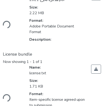
Size:
2.22 MB
Format:
ding...
Adobe Portable Document
Format
Description:
License bundle
Now showing
1 - 1 of 1
Name:
license.txt
Size:
1.71 KB
Format:
ding...
Item-specific license agreed upon
to submission