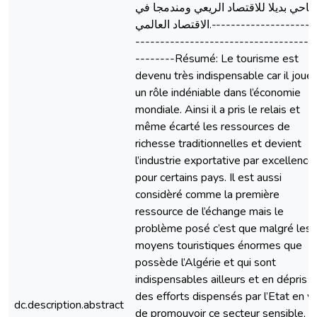
احي بدیلا للاقتصاد الریعي ومندمجا في
الاقتصاد العالمي.-----------------------
------------------------------------
--------Résumé: Le tourisme est
devenu très indispensable car il joue
un rôle indéniable dans l’économie
mondiale. Ainsi il a pris le relais et
même écarté les ressources de
richesse traditionnelles et devient
l’industrie exportative par excellence
pour certains pays. Il est aussi
considèré comme la première
ressource de l’échange mais le
problème posé c’est que malgré les
moyens touristiques énormes que
possède l’Algérie et qui sont
indispensables ailleurs et en dépris
des efforts dispensés par l’Etat en v
dc.description.abstract
de promouvoir ce secteur sensible, il