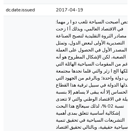
dc.date.issued
2017-04-19
:ملخص أصبحت السیاحة تلعب دو ا ر مهما
في الاقتصاد العالمي، وبذلك أ ا زحت
مصادر الثروة التقلیدیة لتصبح الصناعة
التصدیریة الأولى لبعض الدول، وتمثل
المصدر الأول في الحصول على العملة
الصعبة، لكن الإشكال المطروح هو أنه
لرغم من المقومات السیاحیة الهائلة التي
متلكها الج ا زئر والتي قلما نجدها مجتمعة
في دولة واحدة؛ وبالرغم من الجهود التي
تبذلها الدولة في سبیل ترقیة هذا القطاع
الحساس إلا أنه یبقى لا یساهم إلا بنسبة
یلة في الاقتصاد الوطني والتي لا تتعدى
نسبة 02 %، لذلك سیعالج هذا البحث
إشكالیة أساسیة تتعلق بمدى أهمیة
التشریعات السیاحیة في تحقیق تنمیة
سیاحیة حقیقیة، وبالتالي تحقیق اقتصاد