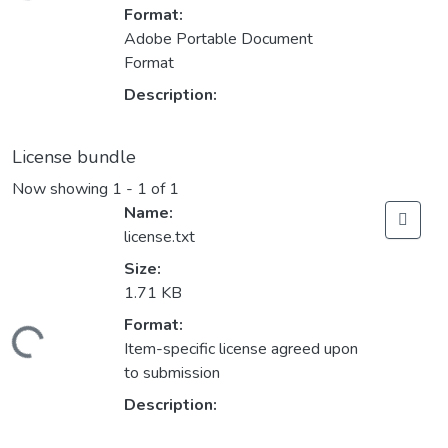
Format:
Adobe Portable Document
Format
Description:
License bundle
Now showing
1 - 1 of 1
Name:
license.txt
Size:
1.71 KB
Format:
ding...
Item-specific license agreed upon
to submission
Description: