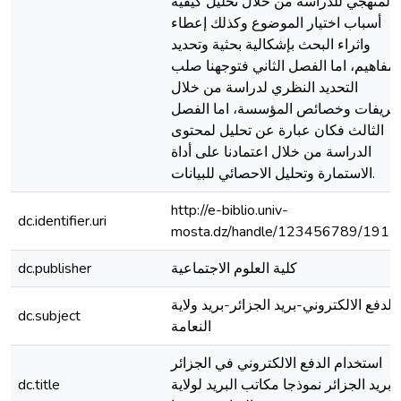
المنهجي للدراسة من خلال تحليل كيفية
أسباب اختيار الموضوع وكذلك إعطاء
واثراء البحث بإشكالية بحثية وتحديد
لمفاهيم، اما الفصل الثاني فتوجهنا صلب
التحديد النظري لدراسة من خلال
عريفات وخصائص المؤسسة، اما الفصل
الثالث فكان عبارة عن تحليل لمحتوى
الدراسة من خلال اعتمادنا على أداة
الاستمارة وتحليل الاحصائي للبيانات.
http://e-biblio.univ-
dc.identifier.uri
mosta.dz/handle/123456789/1915
كلية العلوم الاجتماعية
dc.publisher
الدفع الالكتروني-بريد الجزائر-بريد ولاية
dc.subject
النعامة
استخدام الدفع الالكتروني في الجزائر
بريد الجزائر نموذجا مكاتب البريد لولاية
dc.title