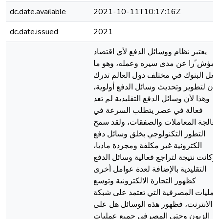
dc.date.available
2021-10-11T10:17:16Z
dc.date.issued
2021
يعتبر نظام ووسائل الدفع لأي اقتصاد
مؤش ًرا عن مدى سيره وعمله، وهو ما
عل البنوك في مختلف دول العالم تدرك
بأن لتطوير وتحديث وسائل الدفع أولوية،
وهذا لأن وسائل الدفع التقليدية لم تعد
فعالة في عصر يتطلب السرعة في
عالجة المعاملات والصفقات، ولقد سمح
التطور التكنولوجي بخلق وسائل دفع
الكترونية غير مكلفة ومجردة ماديا،
وكانت نتيجة لتراجع فعالية وسائل الدفع
التقليدية بالإضافة لعدة عوامل أخرى
كظهور التجارة الالكترونية وتوسع
لعمليات المصرفية التي تعتمد على شبكة
الانترنت، فظهور هذه الوسائل هل على
الزبون وحتى المصرفي جميع عمليات