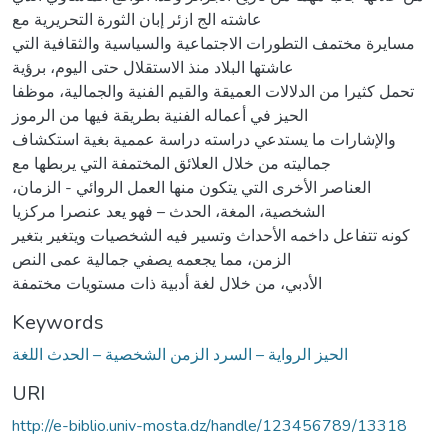
عاشته الج ازئر إبان الثورة التحريرية مع
مسايرة مختمف التطورات الاجتماعية والسياسية والثقافية التي
عاشتها البلاد منذ الاستقلال حتى اليوم، برؤية
تحمل كثيرا من الدلالات العميقة والقيم الفنية والجمالية، موظفا
الحيز في أعماله الفنية بطريقة فيها من الرموز
والإشارات ما يستدعي دراسته دراسة عممية بغية استكشاف
جماليته من خلال العلائق المختمفة التي يربطها مع
العناصر الأخرى التي يتكون منها العمل الروائي - الزمان،
الشخصية، المغة، الحدث – فهو يعد عنصرا مركزيا
كونه تتفاعل داخمه الأحداث وتسير فيه الشخصيات ويتغير بتغير
الزمن، مما يجعمه يصفي جمالية عمى النص
الأدبي، من خلال لغة أدبية ذات مستويات مختمفة
Keywords
الحيز الرواية – السرد الزمن الشخصية – الحدث اللغة
URI
http://e-biblio.univ-mosta.dz/handle/123456789/13318