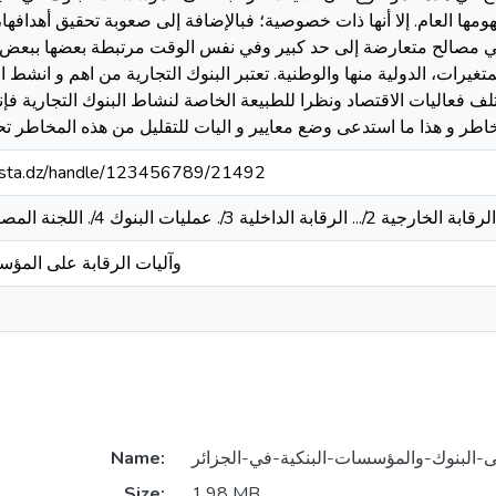
مها العام. إلا أنها ذات خصوصية؛ فبالإضافة إلى صعوبة تحقيق أهدافها، 
ي مصالح متعارضة إلى حد كبير وفي نفس الوقت مرتبطة بعضها ببعض. ف
لمتغيرات، الدولية منها والوطنية. تعتبر البنوك التجارية من اهم و انشط
لف فعاليات الاقتصاد ونظرا للطبيعة الخاصة لنشاط البنوك التجارية فإنه
اطر و هذا ما استدعى وضع معايير و اليات للتقليل من هذه المخاطر ت
-mosta.dz/handle/123456789/21492
/ الرقابة الخارجية 2/... الرقابة الداخلية 3/. عمليات البنوك 4/. اللجنة المصرفية 5/. للقانون البنكي
وآليات الرقابة على المؤس
Name:
Size:
1.98 MB