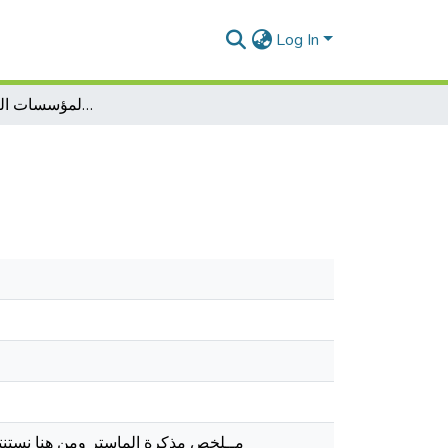
Log In
وآليات الرقابة على المؤسسات البنكية في الجزائر
مــلخص مذكرة الماستر ومن هنا نستنتج