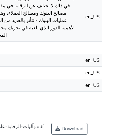
في ذلك لا تختلف عن الرقابة في مفهو
مصالح البنوك ومصالح العملاء، وه
en_US
عمليات البنوك - تتأثر بالعديد من ا
لأهمية الدور الذي تلعبه في تحريك مخت
المخ
en_US
en_US
en_US
وآليات-الرقابة-على-البنوك-والمؤسسات-البنكية-في-الجزائر.pdf
Download