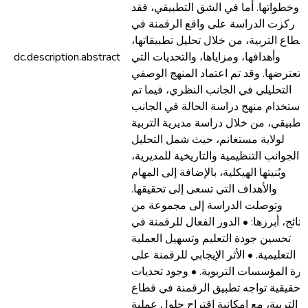
وخطواتها. أما في الشق التطبيقي، فقد
ركزت الدراسة على واقع الرقمنة في
قطاع التربية، من خلال تحليل تطبيقاتها،
وأهدافها، ومزاياها، والتحديات التي
dc.description.abstract
تعترضها. وقد تم اعتماد المنهج الوصفي
التحليلي في الجانب النظري، فيما تم
استخدام منهج دراسة الحالة في الجانب
لتطبيقي، من خلال دراسة مديرية التربية
لولاية مستغانم، حيث شمل التحليل
الجوانب التنظيمية والتاريخية للمديرية،
وبُنيتها الهيكلية، بالإضافة إلى المهام
والأهداف التي تسعى إلى تحقيقها.
وتوصلت الدراسة إلى مجموعة من
لنتائج، أبرزها: • الدور الفعال للرقمنة في
تحسين جودة التعليم وتسهيل العملية
التعليمية. • الأثر الإيجابي للرقمنة على
دارة المؤسسات التربوية. • وجود تحديات
حقيقية تواجه تطبيق الرقمنة في قطاع
التربية، مع إمكانية اقتراح حلول عملية