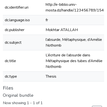
http://e-biblio.univ-
dc.identifier.uri
mosta.dz/handle/123456789/1540
dc.language.iso
fr
dc.publisher
Mokhtar ATALLAH
l’absurde, Métaphysique, d’Amélie
dc.subject
Nothomb
L’écriture de l’absurde dans
dc.title
Métaphysique des tubes d’Amélie
Nothomb
dc.type
Thesis
Files
Original bundle
Now showing
1 - 1 of 1