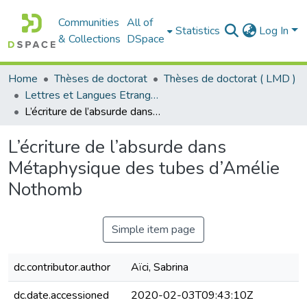
Communities
All of
Statistics
Log In
& Collections
DSpace
Home
Thèses de doctorat
Thèses de doctorat ( LMD )
Lettres et Langues Etrangères - اللغات الأجنبية
L’écriture de l’absurde dans Métaphysique des tubes d’Amélie Nothomb
L’écriture de l’absurde dans
Métaphysique des tubes d’Amélie
Nothomb
Simple item page
dc.contributor.author
Aïci, Sabrina
dc.date.accessioned
2020-02-03T09:43:10Z