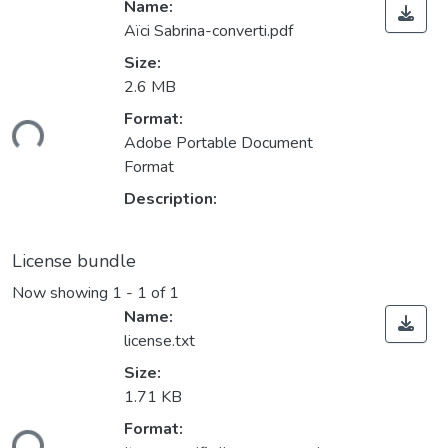
Name:
Aïci Sabrina-converti.pdf
Size:
2.6 MB
ding...
Format:
Adobe Portable Document
Format
Description:
License bundle
Now showing
1 - 1 of 1
Name:
license.txt
Size:
1.71 KB
ding...
Format: