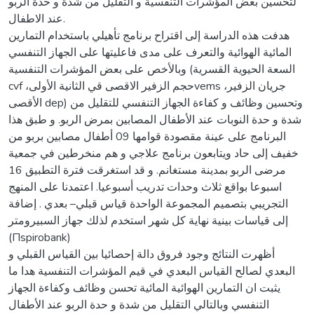
لتحسين بعض المؤشرات التنفسية و التقليل من شدة و حدة الربو
عند الاطفال.
هدفت هذه الدراسة إلى اقتراح برنامج تأهيلي باستخدام التمارين
المائية الهوائية والتعرف على مدى فاعليتها على الجهاز التنفسي
وبالأخص على بعض المؤشرات التنفسية (السعة الحيوية القسرية
cvf ،حجم الزفير الاقصى قي الثانية الأولىvems ،جريان الزفير
الأقصى dep) وتحسين وظائف و كفاءة الجهاز التنفسي للتقليل من
شدة و حدة النوبات عند الأطفال المصابين بمرض الربو. و طبق هذا
البرنامج على عينة مقصودة قوامها 09 أطفال مصابين بربو من
خفيف إلى حاد ويتابعون برنامج علاجي و هم منخرطين في جمعية
مرضى الربو بمدينة مستغانم. و قد استغرقت فترة التطبيق 16
اسبوعا بواقع ثلاث وحدات تدريب أسبوعيا. اعتمدنا على المنهج
التجريبي بتصميم المجموعة الواحدة قياس قبلي– بعدي . إضافة
إلى قياسات بينية نهاية كل شهر استخدم لذلك جهاز السبيرومتر
(Пspirobank)
أظهرت النتائج وجود فروق دالة إحصائيا بين القياس القبلي و
البعدي لصالح القياس البعدي في قيم المؤشرات التنفسية هدا ما
يثبت ان التمارين الهوائية المائية تحسن وظائف وكفاءة الجهاز
التنفسي وبالتالي التقليل من شدة و حدة الربو عند الأطفال