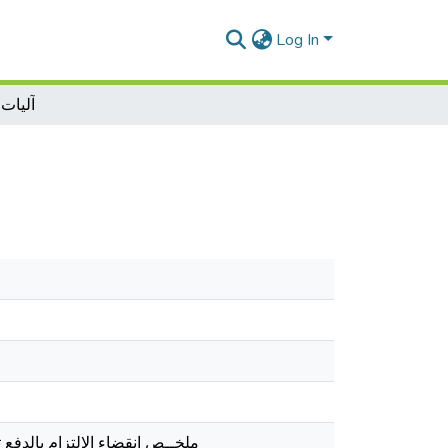
Log In
آليات 
ملخــص انقضاء الالتزام بالدفع 