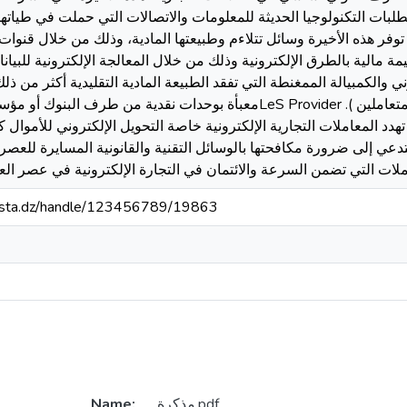
لبات التكنولوجيا الحديثة للمعلومات والاتصالات التي حملت في طياتها 
توفر هذه الأخيرة وسائل تتلاءم وطبيعتها المادية، وذلك من خلال قنوات ا
مة مالية بالطرق الإلكترونية وذلك من خلال المعالجة الإلكترونية للبي
ي والكمبيالة الممغنطة التي تفقد الطبيعة المادية التقليدية أكثر من 
معبأة بوحدات نقدية من طرف البنوك أو مؤسسات متخصصة في ذلكLeS Provider .( هذ
 المعاملات التجارية الإلكترونية خاصة التحويل الإلكتروني للأموال كا
ستدعي إلى ضرورة مكافحتها بالوسائل التقنية والقانونية المسايرة للعص
املات التي تضمن السرعة والائتمان في التجارة الإلكترونية في عصر ال
-mosta.dz/handle/123456789/19863
مذكرة.pdf
Name: