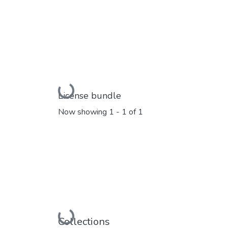
Loading...
License bundle
Now showing
1 - 1 of 1
Loading...
Collections