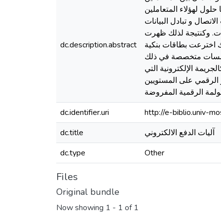
حلول لهؤلاء المتعاملين
لاتصال و تبادل البيانات
انات. وكنتيجة لذلك ظهرت
ذلك اخترعت بطاقات بنكية
dc.description.abstract
ا التطور التكنولوجي الذي يخدم المتعاملين
لجريمة الإلكترونية التي
ر الرقمي على المستويين
عولمة الرقمية المفروضة
dc.identifier.uri
http://e-biblio.univ
آليات الدفع الالكتروني
dc.title
dc.type
Other
Files
Original bundle
Now showing
1 - 1 of 1