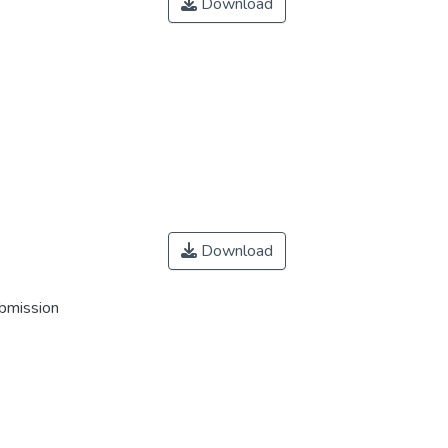
Download
Download
ubmission