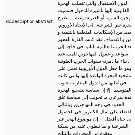
لدول الاستقبال والتي تتطلب الهجرة
القانونية إليها تأشيرة للدخول فسميت
بالهجرة السرية أو الغير شرعية . - تطرح
dc.description.abstract
لهجرة غير الشرعية ,إلى الإتحاد الأوروبي
العديد من الإشكاليات المتعلقة بالتنمية و
لأمن و الاندماج , فقد كانت القارة العجوز
بعد الحرب العالمية الثانية في حاجة إلى
سواعد و عقول المهاجرين للمساعدة
لى بناء ما دمرته سنوات الحرب الطويلة
وهو ما جعل الدول الأوروبية تعمل على
تشجيع الهجرة الوافدة إليها والتي كانت
في أغلبها من الدول المغاربية جنوب
المتوسط , إلا إن سياسة تشجيع الهجرة
هذه سرعان ما تحولت إلى سياسة غلق
الحدود في وجه المهاجرين وبالتالي
القضاء على آمال الكثيرين في الحصول
لى حياة أفضل . - إن موضوع الهجر غير
الشرعية و بما تنطوي عليه من شبكة
معقدة من المحددات والنتائج