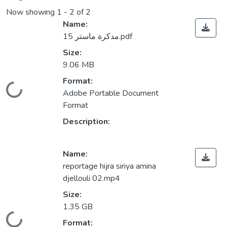
Now showing
1 - 2 of 2
Name:
مدكرة ماستر 15.pdf
Size:
9.06 MB
Format:
ding...
Adobe Portable Document
Format
Description:
Name:
reportage hijra siriya amina
djellouli 02.mp4
Size:
1.35 GB
ding...
Format: