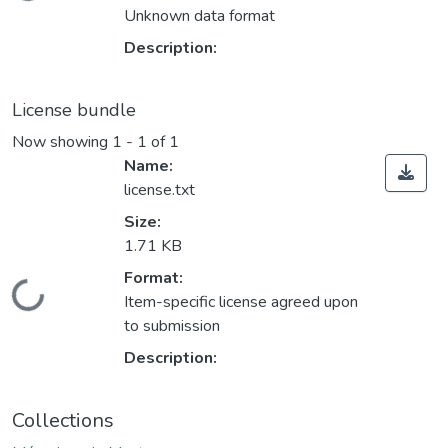
Unknown data format
Description:
License bundle
Now showing
1 - 1 of 1
Name:
license.txt
Size:
1.71 KB
Format:
ding...
Item-specific license agreed upon
to submission
Description:
Collections