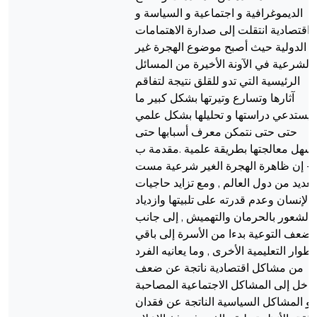
الديموغرافية و اجتماعية و السياسة و
اقتصادية انتقلت إلى صدارة الاهتمامات
الدولية حيث أصبح موضوع الهجرة غير
الشرعية في الآونة الأخيرة من المسائل
الرئيسية التي تدو للقلق نتيجة لتفاقم
آثارها وتسارع وتيرتها بشكل كبير ما
يستدعي دراستها و تحليلها بشكل علمي
حتى حتى نتمكن معرف أسبابها حتى
تسهل معالجتها بطريقة علمية .مقدمة ب
- إن ظاهرة الهجرة الغير شرعية مست
لعديد من دول العالم , ومع تزايد حاجيات
الإنسان وعدم قدرته على تلبيتها وازدياد
الشعور بالحرمان والتهميش , إلى جانب
ضعف التوعية بدءا من الأسرة إلى باقي
لأطوار التعليمية الأخرى , وما يعانيه الفرد
من مشاكل اقتصادية ناتجة عن ضعف
لدخل إلى المشاكل الاجتماعية المصاحبة
و المشاكل السياسية الناتجة عن فقدان