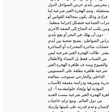
جو مجرمين بأيدي حرس السواحل الدول
المستقبلة , وتتم الهجرة الغير شرعية إما
فرادى وذلك يكون بمخالفة القوانين أو
لهجرات الجماعية فتشكل إجراما منظما ,
ومن يكتب له النجاح إلى الضفة الأخرى
دون أن يهلك في البحر أو يقع بأيدي
حراس الشواطئ , يصبح ضحية بين أيدي
عصابات متاجرة المخدرات أو المتاجرة
البشر . طالت الهجرة الغير شرعية ليس
من الشباب فقط بل النساء والأطفال
والشيوخ ومنه ف ظاهرة الهجرة الغير
شرعية ظاهرة مقلقة على المستويين
الداخلي والخارجي تستوجب معالجة
جذرية وسريعة ودراسة معمقة للأسباب
المؤدية لها وإيجاد حلولمقدمة أ - إن
اهرة الهجرة الغير شرعية مست العديد
من دول العالم , ومع تزايد حاجيات
الإنسان وعدم قدرته على تلبيتها وازدياد