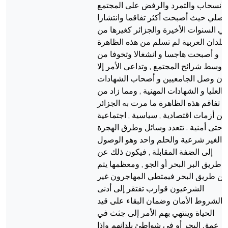
الانسحاب والتمرد والرفض على المجتمع
لأصلي حيث أصبحت أكثر تفاقما وانتشارا
ي السنوات الأخيرة والجزائر كغيرها من
لبلدان العربية لم تسلم من هذه الظاهرة
و أصبحت هاجسا و انشغالا وتخوفا من
وسط شرائح المجتمع , وتداعى الأمر إلا
أن وصل الجامعيين و أصحاب الشهادات
العليا و الشهادات المهنية , ومما زاد من
تفاقم هذه الظاهرة ما مرت به الجزائر
من أزمات اقتصادية , سياسية , اجتماعية
وحتى أمنية . تتعدد وسائل وطرق الهجرة
الغير شرعية والحلم واحد وهو الوصول
إلى الضفة المقابلة , فيكون ذلك عن
طريق البر البحر أو الجو , ومعظمها يتم
ن طريق البحر فيمتطي المهاجرون غير
الشرعيون قوارب تفتقر إلى أدنى
الشروط الأمان وضمان البقاء على قيد
الحياة وينتهي بهم الأمر إلى جثث في
عمق البحر أو في شواطئ بلدانهم وإذا