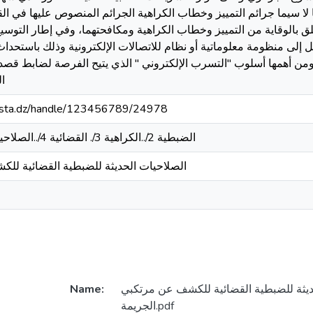
في 28 أفريل 2020, المتعلق بالوقاية من التمييز وخطاب الكراهية ومكافحتهما، وفي إطار
ل إلى منظومة معلوماتية أو نظام للاتصالات الإلكترونية وذلك باستحدا
ومن أهمها أسلوب "التسرب الإلكتروني " الذي يتيح الفرصة لضابط ق
ال
-mosta.dz/handle/123456789/24978
الضبطية 2/..الكراهية 3/. القضائية 4/..الصلاحيات 5/.التسرب . 6/التميز
الصلاحيات الحديثة للضبطية القضائية لل
ديثة للضبطية القضائية للكشف عن مرتكبي
Name:
الجريمة.pdf