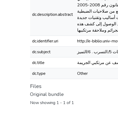
مجال مكافحة الجريمة بشتى أنواعها لا سيما جرائم التمييز وخطاب الكراهية الجرائم المنصوص عليها في القانون رقم 2008-2005
 التوسيع من صلاحيات الضبطية
dc.description.abstract
ث أساليب وتقنيات جديدة
صد الوصول إلى كشف هذه
جرائم وملاحقة مرتكبيها
dc.identifier.uri
http://e-biblio.univ
dc.subject
كشف عن مرتكبي الجريمة
dc.title
dc.type
Other
Files
Original bundle
Now showing
1 - 1 of 1