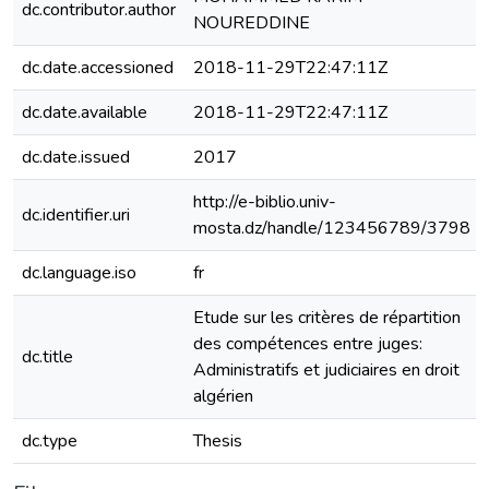
dc.contributor.author
NOUREDDINE
dc.date.accessioned
2018-11-29T22:47:11Z
dc.date.available
2018-11-29T22:47:11Z
dc.date.issued
2017
http://e-biblio.univ-
dc.identifier.uri
mosta.dz/handle/123456789/3798
dc.language.iso
fr
Etude sur les critères de répartition
des compétences entre juges:
dc.title
Administratifs et judiciaires en droit
algérien
dc.type
Thesis