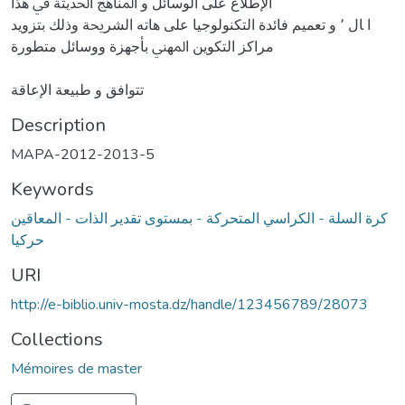
اﻹﻃﻼع ﻋﻠﻰ اﻟﻮﺳﺎﺋﻞ و اﳌﻨﺎﻫﺞ اﳊﺪﻳﺜﺔ ﰲ ﻫﺬا
ا ﺎل ٬ و ﺗﻌﻤﻴﻢ ﻓﺎﺋﺪة اﻟﺘﻜﻨﻮﻟﻮﺟﻴﺎ ﻋﻠﻰ ﻫﺎﺗﻪ اﻟﺸﺮﳛﺔ وذﻟﻚ ﺑﺘﺰوﻳﺪ
ﻣﺮاﻛﺰ اﻟﺘﻜﻮﻳﻦ اﳌﻬﲏ ﺑﺄﺟﻬﺰة ووﺳﺎﺋﻞ ﻣﺘﻄﻮرة
ﺗﺘﻮاﻓﻖ و ﻃﺒﻴﻌﺔ اﻹﻋﺎﻗﺔ
Description
MAPA-2012-2013-5
Keywords
كرة السلة - الكراسي المتحركة - بمستوى تقدير الذات - المعاقين
حركيا
URI
http://e-biblio.univ-mosta.dz/handle/123456789/28073
Collections
Mémoires de master