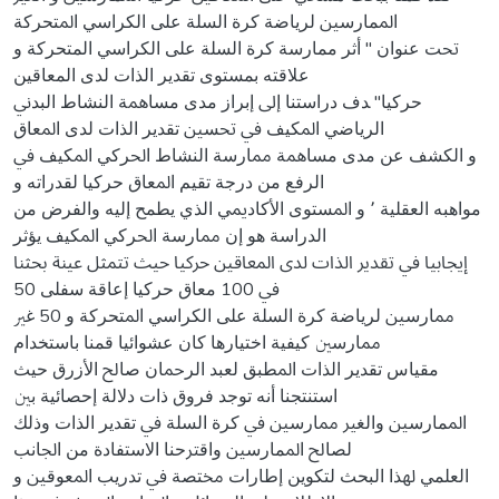
اﳌﻤﺎرﺳﲔ ﻟﺮﻳﺎﺿﺔ ﻛﺮة اﻟﺴﻠﺔ ﻋﻠﻰ اﻟﻜﺮاﺳﻲ اﳌﺘﺤﺮﻛﺔ
ﲢﺖ ﻋﻨﻮان " أﺛﺮ ﻣﻤﺎرﺳﺔ ﻛﺮة اﻟﺴﻠﺔ ﻋﻠﻰ اﻟﻜﺮاﺳﻲ اﻟﻤﺘﺤﺮﻛﺔ و
ﻋﻼﻗﺘﻪ ﺑﻤﺴﺘﻮى ﺗﻘﺪﻳﺮ اﻟﺬات ﻟﺪى اﻟﻤﻌﺎﻗﻴﻦ
ﺣﺮﻛﻴﺎ" ﺪف دراﺳﺘﻨﺎ إﱃ إﺑﺮاز ﻣﺪى ﻣﺴﺎﳘﺔ اﻟﻨﺸﺎط اﻟﺒﺪﱐ
اﻟﺮﻳﺎﺿﻲ اﳌﻜﻴﻒ ﰲ ﲢﺴﲔ ﺗﻘﺪﻳﺮ اﻟﺬات ﻟﺪى اﳌﻌﺎق
و اﻟﻜﺸﻒ ﻋﻦ ﻣﺪى ﻣﺴﺎﳘﺔ ﳑﺎرﺳﺔ اﻟﻨﺸﺎط اﳊﺮﻛﻲ اﳌﻜﻴﻒ ﰲ
اﻟﺮﻓﻊ ﻣﻦ درﺟﺔ ﺗﻘﻴﻢ اﳌﻌﺎق ﺣﺮﻛﻴﺎ ﻟﻘﺪراﺗﻪ و
ﻣﻮاﻫﺒﻪ اﻟﻌﻘﻠﻴﺔ ٬ و اﳌﺴﺘﻮى اﻷﻛﺎدﳝﻲ اﻟﺬي ﻳﻄﻤﺢ إﻟﻴﻪ واﻟﻔﺮض ﻣﻦ
اﻟﺪراﺳﺔ ﻫﻮ إن ﳑﺎرﺳﺔ اﳊﺮﻛﻲ اﳌﻜﻴﻒ ﻳﺆﺛﺮ
إﳚﺎﺑﻴﺎ ﰲ ﺗﻘﺪﻳﺮ اﻟﺬات ﻟﺪى اﳌﻌﺎﻗﲔ ﺣﺮﻛﻴﺎ ﺣﻴﺚ ﺗﺘﻤﺜﻞ ﻋﻴﻨﺔ ﲝﺜﻨﺎ
ﰲ 100 ﻣﻌﺎق ﺣﺮﻛﻴﺎ إﻋﺎﻗﺔ ﺳﻔﻠﻰ 50
ﳑﺎرﺳﲔ ﻟﺮﻳﺎﺿﺔ ﻛﺮة اﻟﺴﻠﺔ ﻋﻠﻰ اﻟﻜﺮاﺳﻲ اﳌﺘﺤﺮﻛﺔ و 50 ﻏﲑ
ﳑﺎرﺳﲔ ﻛﻴﻔﻴﺔ اﺧﺘﻴﺎرﻫﺎ ﻛﺎن ﻋﺸﻮاﺋﻴﺎ ﻗﻤﻨﺎ ﺑﺎﺳﺘﺨﺪام
ﻣﻘﻴﺎس ﺗﻘﺪﻳﺮ اﻟﺬات اﳌﻄﺒﻖ ﻟﻌﺒﺪ اﻟﺮﲪﺎن ﺻﺎﱀ اﻷزرق ﺣﻴﺚ
اﺳﺘﻨﺘﺠﻨﺎ أﻧﻪ ﺗﻮﺟﺪ ﻓﺮوق ذات دﻻﻟﺔ إﺣﺼﺎﺋﻴﺔ ﺑﲔ
اﳌﻤﺎرﺳﲔ واﻟﻐﲑ ﳑﺎرﺳﲔ ﰲ ﻛﺮة اﻟﺴﻠﺔ ﰲ ﺗﻘﺪﻳﺮ اﻟﺬات وذﻟﻚ
ﻟﺼﺎﱀ اﳌﻤﺎرﺳﲔ واﻗﱰﺣﻨﺎ اﻻﺳﺘﻔﺎدة ﻣﻦ اﳉﺎﻧﺐ
اﻟﻌﻠﻤﻲ ﳍﺬا اﻟﺒﺤﺚ ﻟﺘﻜﻮﻳﻦ إﻃﺎرات ﳐﺘﺼﺔ ﰲ ﺗﺪرﻳﺐ اﳌﻌﻮﻗﲔ و