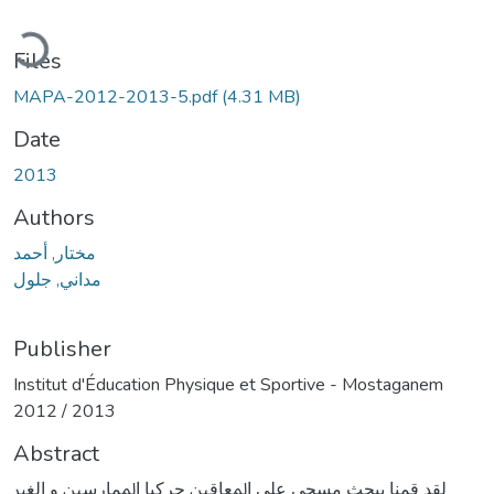
Loading...
Files
MAPA-2012-2013-5.pdf
(4.31 MB)
Date
2013
Authors
مختار, أحمد
مداني, جلول
Publisher
Institut d'Éducation Physique et Sportive - Mostaganem
2012 / 2013
Abstract
ﻟﻘﺪ ﻗﻤﻨﺎ ﺑﺒﺤﺚ ﻣﺴﺤﻲ ﻋﻠﻰ اﳌﻌﺎﻗﲔ ﺣﺮﻛﻴﺎ اﳌﻤﺎرﺳﲔ و اﻟﻐﲑ