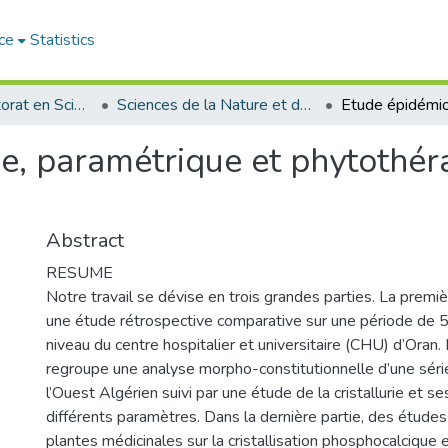
ce
Statistics
Thèses de doctorat en Sciences
Sciences de la Nature et de la Vie - علوم الطبيعة و الحياة
e, paramétrique et phytothér
Abstract
RESUME
Notre travail se dévise en trois grandes parties. La premi
une étude rétrospective comparative sur une période de 5
niveau du centre hospitalier et universitaire (CHU) d’Oran
regroupe une analyse morpho-constitutionnelle d’une séri
l’Ouest Algérien suivi par une étude de la cristallurie et se
différents paramètres. Dans la dernière partie, des études
plantes médicinales sur la cristallisation phosphocalcique 