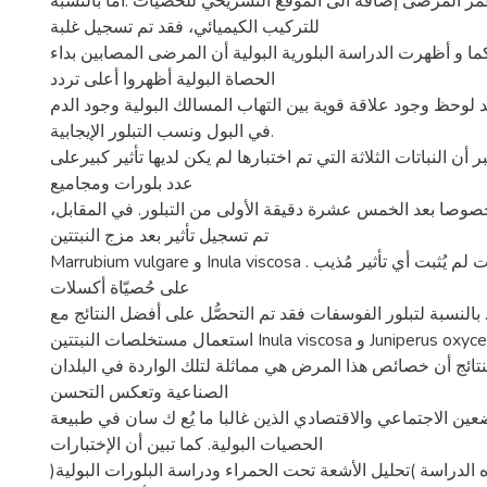
مر المرضى إضافة الى الموقع التشريحي للحصيات .أمّا بالنسبة
للتركيب الكيميائي، فقد تم تسجيل غلبة
ما و أظهرت الدراسة البلورية البولية أن المرضى المصابين بداء
الحصاة البولية أظهروا أعلى تردد
د لوحظ وجود علاقة قوية بين التهاب المسالك البولية وجود الدم
في البول ونسب التبلور الإيجابية.
 أن النباتات الثلاثة التي تم اختبارها لم يكن لديها تأثير كبيرعلى
عدد بلورات ومجاميع
خصوصا بعد الخمس عشرة دقيقة الأولى من التبلور. في المقابل
تم تسجيل تأثير بعد مزج النبتتين
Marrubium vulgare و Inula viscosa . استعمال هاته النباتات لم يُثبت أي تأثير مُذيب
على حُصيّاة أكسلات
. بالنسبة لتبلور الفوسفات فقد تم التحصُّل على أفضل النتائج مع
استعمال مستخلصات النبتتين Inula viscosa و Juniperus oxycedrus .
نتائج أن خصائص هذا المرض هي مماثلة لتلك الواردة في البلدان
الصناعية وتعكس التحسن
عين الاجتماعي والاقتصادي الذين غالبا ما يُع ك سان في طبيعة
الحصيات البولية. كما تبين أن الإختبارات
ه الدراسة )تحليل الأشعة تحت الحمراء ودراسة البلورات البولية