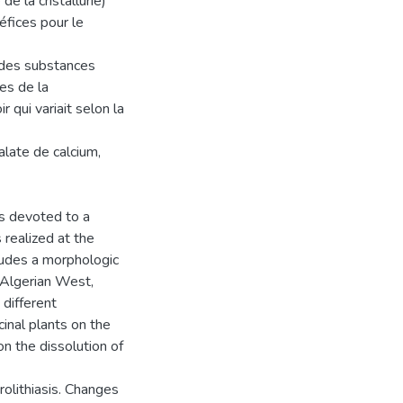
e la cristallurie)
éfices pour le
ar des substances
es de la
 qui variait selon la
xalate de calcium,
as devoted to a
 realized at the
ludes a morphologic
e Algerian West,
 different
cinal plants on the
on the dissolution of
rolithiasis. Changes