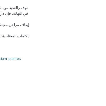
توف رالعديد من  .
في النهاية، فإن در
إيقاف مراحل معينة 
الكلمات المفتاحية: ا
lcium, plantes