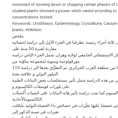
consisted of slowing down or stopping certain phases of cr
studied plants showed a power which varied according to 
concentrations tested.
Keywords: Urolithiasis, Epidemiology, Crystalluria, Calcium
plants, Inhibition.
ملخص
 ثلاثة أجزاء رئيسة. تطرقنا في الجزء الأول إلى دراسة إحصائية
مقارنة لفترة 50 سنة على
 الاستشفائي الجامعي لولاية وهران. شمل الجزء الثاني دراسة
مورفولوجية وبنيوية لمجموعة مكوّنة من
119 حصاة بولية تمّ جمعها من منطقة الغرب الجزائري. تم التطرُّق بعدها الى دراسة
التبلور البولي و علاقته بعدة
خير من هذه الدراسة شمل تأثير مستخلصات بعض النباتات الطبية
على بلورات فوسفات الكالسيوم و
لسيوم كما تمت دراسة تأثير هاته النباتات على حُصيات أُكسلات
الكالسيومالاْحادية.
تي تحصلنا عليها تغيُّرات في خصائص داء الحصاة البولية. سُجّلت
تغيرات في نسبة الذكور إلى