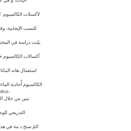
الإناث، و في ع
لأكسلات الكالسيوم. ك
للنسب الإيجابية، وق
بيّنت دراسة في المختبر
أكسالات الكالسيوم ،
الكالسيوم أُحادية الماء
تبين من خلال ال
التدريجي للوض
المُ ستخ د مة في هذ(