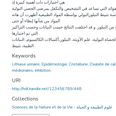
هي اختبارات ذات أهمية كبيرة إذ
الفوائد التي تساعد في التشخيص والتكفل بمرضى الحصي البولية
اسة تثبيط التبلورالبولي بواسطة المواد الطبيعية أظهرت أن هاته
المواد من شأنها إبطاء أو حتى
من التبلور. و قد اختلفت النتائج حسب النباتات وحسب التراكيز
التي تم اختبارها .
لحصاة البولية، علم الأوبئة، التبلور،أكسالات الكالسيوم، النباتات
الطبية، تثبيط .
Keywords
Lithiase urinaire, Epidémiologie, Cristallurie, Oxalate de ca
médicinales, Inhibition.
URI
http://hdl.handle.net/123456789/448
Collections
Sciences de la Nature et de la Vie - علوم الطبيعة و الحياة