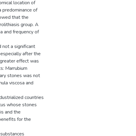
omical location of
 a predominance of
howed that the
rolithiasis group. A
ia and frequency of
 not a significant
especially after the
a greater effect was
ts: Marrubium
inary stones was not
Inula viscosa and
dustrialized countries
atus whose stones
sis and the
enefits for the
al substances