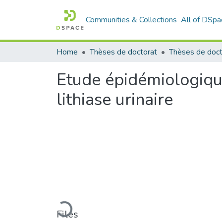
Communities & Collections
All of DSpa
Home
Thèses de doctorat
Etude épidémiologiqu
lithiase urinaire
Loading...
Files