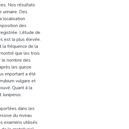
ées. Nos résultats
e urinaire. Des
 localisation
omposition des
registrée. L’étude de
es est la plus élevée.
et la fréquence de la
 montré que les trois
ur le nombre des
après les quinze
lus important a été
arrubium vulgare et
prouvé. Quant à la
t Juniperus
apportées dans les
essive du niveau
es examens utilisés