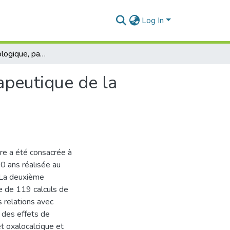
Log In
Etude épidémiologique, paramétrique et phytothérapeutique de la lithiase urinaire
apeutique de la
ère a été consacrée à
0 ans réalisée au
. La deuxième
e de 119 calculs de
s relations avec
 des effets de
et oxalocalcique et