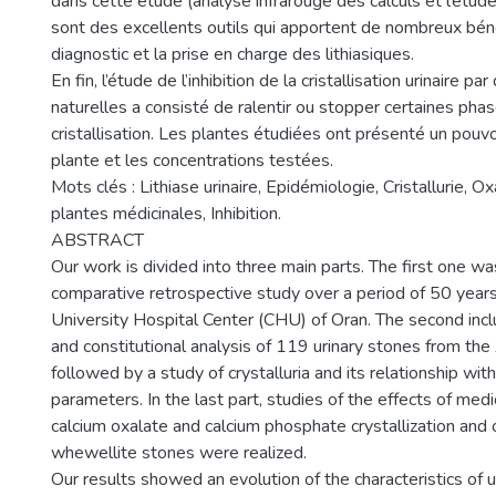
dans cette étude (analyse infrarouge des calculs et l’étude d
sont des excellents outils qui apportent de nombreux bén
diagnostic et la prise en charge des lithiasiques.
En fin, l’étude de l’inhibition de la cristallisation urinaire p
naturelles a consisté de ralentir ou stopper certaines phas
cristallisation. Les plantes étudiées ont présenté un pouvoir
plante et les concentrations testées.
Mots clés : Lithiase urinaire, Epidémiologie, Cristallurie, O
plantes médicinales, Inhibition.
ABSTRACT
Our work is divided into three main parts. The first one w
comparative retrospective study over a period of 50 years
University Hospital Center (CHU) of Oran. The second inc
and constitutional analysis of 119 urinary stones from th
followed by a study of crystalluria and its relationship with
parameters. In the last part, studies of the effects of medi
calcium oxalate and calcium phosphate crystallization and 
whewellite stones were realized.
Our results showed an evolution of the characteristics of u