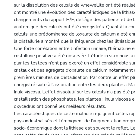
sur la dissolution des calculs de whewellite ont été réalis
ont montré une évolution des caractéristiques de la lithias
changements du rapport H/F, de l’âge des patients et de la
anatomique des calculs ont été enregistrés. Quant à la c
calculs, une prédominance de l’oxalate de calcium a été en
la cristallurie a montré que la fréquence chez les lithiasiqu
Une forte corrélation entre l’infection urinaire, l’hématurie 
cristallurie positive a été observée. L’étude in vitro nous a
plantes testées n'ont pas exercé un effet considérable s
cristaux et des agrégats d’oxalate de calcium notamment 
premières minutes de cristallisation. Par contre un effet p
enregistré suite à l'association entre les deux plantes : M
Inula viscosa. L’effet dissolutif sur les calculs n’a pas été 
cristallisation des phosphates, les plantes : Inula viscosa e
oxycedrus ont donné les meilleurs résultats.
Les caractéristiques de cette maladie rejoignent celles r
pays industrialisés et témoignent de l’augmentation progr
socio-économique dont la lithiase est souvent le reflet. L