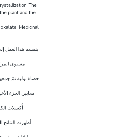
ystallization. The
the plant and the
 oxalate, Medicinal
ينقسم هذا العمل إلى
مستوى المركز
معايير. الجزء الأ
أُكسلات الكا
أظهرت النتائج ال