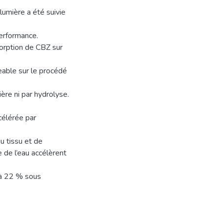
lumière a été suivie
performance.
sorption de CBZ sur
geable sur le procédé
ière ni par hydrolyse.
célérée par
u tissu et de
 de l’eau accélèrent
h à 22 % sous