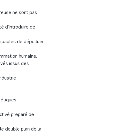
teuse ne sont pas
té d’introduire de
apables de dépolluer
sommation humaine.
ivés issus des
ndustrie
hétiques
ctivé préparé de
le double plan de la