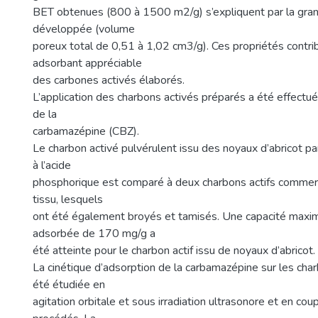
BET obtenues (800 à 1500 m2/g) s’expliquent par la gra
développée (volume
poreux total de 0,51 à 1,02 cm3/g). Ces propriétés contri
adsorbant appréciable
des carbones activés élaborés.
L’application des charbons activés préparés a été effectuée
de la
carbamazépine (CBZ).
Le charbon activé pulvérulent issu des noyaux d’abricot pa
à l’acide
phosphorique est comparé à deux charbons actifs commer
tissu, lesquels
ont été également broyés et tamisés. Une capacité maxi
adsorbée de 170 mg/g a
été atteinte pour le charbon actif issu de noyaux d’abricot.
La cinétique d’adsorption de la carbamazépine sur les cha
été étudiée en
agitation orbitale et sous irradiation ultrasonore et en co