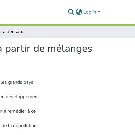
Log In
Préparation et caractérisation de carbones activés à partir de mélanges de précurseurs lignocellulosiques
à partir de mélanges
 les grands pays
 en développement
on à remédier à ce
e de la dépollution