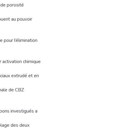
nde porosité
buent au pouvoir
 pour l’élimination
r activation chimique
ciaux extrudé et en
male de CBZ
rbons investigués a
uplage des deux