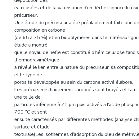
dépollution des
eaux usées et de la valorisation d’un déchet lignocellulos
précurseur.
Une étude du précurseur a été préalablement faite afin de
composition en carbone
(de 65 à 75 %) et en biopolymères dans le matériau ligno
étude a montré
que le noyau de nèfle est constitué d’hémicellulose tandis
thermogravimétrique
a révélé le lien entre la nature du précurseur, sa composi
et le type de
porosité développée au sein du carbone activé élaboré.
Ces précurseurs hautement carbonés sont broyés et tamis
une taille de
particules inférieure à 71 µm puis activés a l’acide phospho
700 °C et sont
ensuite caractérisés par différentes méthodes (analyse ch
surface et étude
texturale)Les isothermes d’adsorption du bleu de méthyl