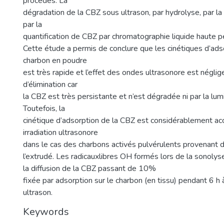
procédés. La
dégradation de la CBZ sous ultrason, par hydrolyse, par la 
par la
quantification de CBZ par chromatographie liquide haute 
Cette étude a permis de conclure que les cinétiques d’ad
charbon en poudre
est très rapide et l’effet des ondes ultrasonore est négli
d’élimination car
la CBZ est très persistante et n’est dégradée ni par la lum
Toutefois, la
cinétique d’adsorption de la CBZ est considérablement ac
irradiation ultrasonore
dans le cas des charbons activés pulvérulents provenant d
l’extrudé. Les radicauxlibres OH formés lors de la sonolyse
la diffusion de la CBZ passant de 10%
fixée par adsorption sur le charbon (en tissu) pendant 6 
ultrason.
Keywords