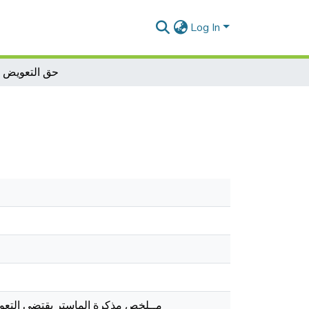
Log In
حق التعويض ع
مــلخص مذكرة الماستر يقتضي التعو