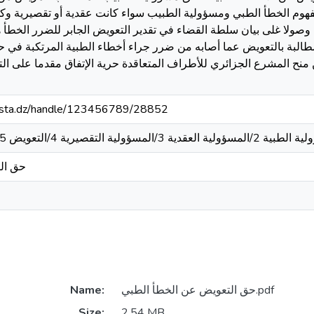
 مفهوم الخطأ الطبي ومسؤولية الطبيب سواء كانت عقدية أو تقصيرية وك
ا وصولا غلى بيان سلطة القضاء في تقدير التعويض الجابر للضرر الخطأ 
مطالبة بالتعويض عما أصابه من ضرر جراء أخطاء الطبية المرتكبة في
منح المشرع الجزائري للأطراف المتعاقدة حرية الإتفاق مقدما على ال
-mosta.dz/handle/123456789/28852
/عقدية 3/المسؤولية التقصيرية 4/التعويض 5/الخطأ الطبي 6/ الضرر
حق ال
Name:
حق التعويض عن الخطأ الطبي.pdf
Size:
2.54 MB