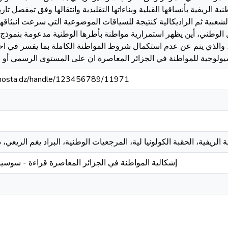
ة الريفية بأنساقها القبلية وبناءاتها التقليدية وانتقالها وفق تمفصل ت
لشعبية ثم الراديكالية كنتيجة للسياقات الموضوعية التي سرعت انبثاقها،
لال الوطني، أين يظهر استمرارية مواطنة بأطرها الوطنية مدعومة بنموذ
والذي ينم عن عدم استكمال شروط المواطنة الكاملة بما يفسر في احدى
iv-mosta.dz/handle/123456789/11971
 الريفية، الحقبة الكولونيا لية، المرجعيات الوطنية، البراد يغم الريعي،
إشكالية المواطنة في الجزائر المعاصرة قراءة - سوسيو