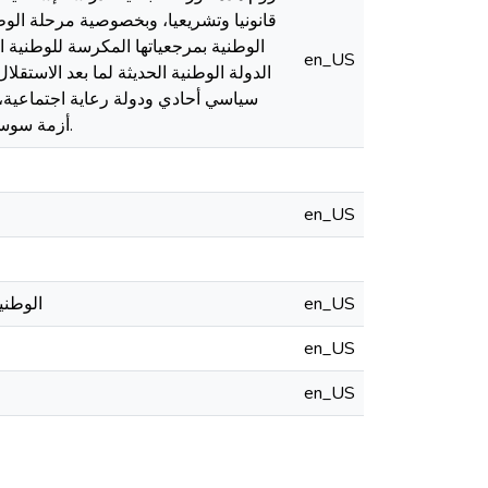
قانونيا وتشريعيا، وبخصوصية مرحلة الوطني
الوطنية بمرجعياتها المكرسة للوطنية ا
en_US
الدولة الوطنية الحديثة لما بعد الاستق
سياسي أحادي ودولة رعاية اجتماعية، 
أزمة سوسيولوجية للمواطنة في الجزائر المعاصرة ان على المستوى الرسمي أو المجتمعي الممارساتي.
en_US
en_US
الوطنية
en_US
en_US