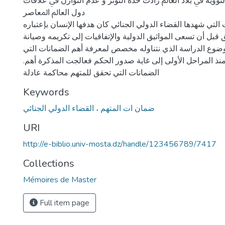
ﻮﻭﻳﺔ ﰲ ﺑﻼﺩ ﺍﻟﻌﺎﱂ ﺯﺍﺩﺕ ﺣﺪﺓ ﺍﻟﺘﻮﺗﺮ و ﻋﺪﻡ ﺍﻟﺘﻮﺍﺯﻥ ﰲ ﻋﻼﻗﺎﺕ
ﺩﻭﻝ ﺍﻟﻌﺎﱂ ﺍﳌﻌﺎصر
لتي شهدها القضاء الدولي الجنائي كان هدفها الإنسان بإعتباره
قبل أن تسعى المواثيق الدولية والإتفاقيات إلى تكريمه وصيانة
ضوع الدراسة الذي نتناوله مخصص لمعرفة أهم الضمانات التي
.يحضى بها المتهم منذ المراحل الأولى إلى غاية صدور الحكم فعالجت المذكرة أهم
الضمانات التي تحقق للمتهم محاكمة عادلة
Keywords
ضمان ات المتهم ، القضاء الدولي الجنائي
URI
http://e-biblio.univ-mosta.dz/handle/123456789/7417
Collections
Mémoires de Master
Full item page