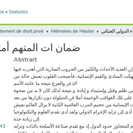
ce
Statistics
tement de droit privé
Mémoires de Master
ضمان ات المتهم أمام
Abstract
 العديد اﻷﺣﺪﺍﺙ والكثير من الحروب ﺍﻟﻀﺎﺭﻳﺔ ﺍﻟﱵ أهدرت فيها
ﺘﻬﻜﺖ المبادئ وﺍﻟﻘﻴﻢ ﺍﻹﻧﺴﺎﻧﻴﺔ، فأصبحت القلوب تعيش حالة من
الذعر والفزع نتيجة ما عانته الأﻣﻢ
من ظلم وقتل وإستبداد و إبادة. ﻭ نتيجة لذلك ﻛﺎﻥ ﻻ ﺑﺪ ﻣﻦ ﺻﺤﻮﺓ
ﻋﻠﻰ ﺗﻠﻚ ﺍﻟﻌﻮﺍﻗﺐ ﺍﻟﻮﺧﻴﻤﺔ ﺃﻣﻼ ﰲ ﺍﳊﻴﻠﻮﻟﺔ ﺩﻭن ﺗﻜﺮﺍﺭﻫﺎ ﻣﻦ ﺑﻌﺪ
ﺍﻹﻧﺴﺎﻧﻴﺔ ﻣﻦ ﺟﺤﻴﻢ ﺍﳊﺮﺏ ﺍﻟﻌﺎﳌﻴﺔ ﺍﻟﺜﺎنية ﻻ ﻳﺰﺍﻝ ﺍﻟﻌﺎلم ﻳﻌﻴﺶ
ﻯ ﺇﱃ ﺗﺰﺍﻳﺪ ﺍﻹﺟﺮﺍﻡ الدولي ﻭﻟﻘﺪ ﺃﺩﻯ ﺗﻘﺪﻡ العلوم والتكنولوجيا
ﺇﱃ ﺯﻳﺎﺩﺓ ﺣﺪة
.43
ﺍﳌﺘﺠﺎﻭﺯ ﺣﺪﻭﺩ ﺍﻟﺪول ﺇﺫ ﻣﻊ ﺗﻘﺪﻡ ﺻﻨﺎﻋﺔ ﺍﻷﺳﻠﺤﺔ ﺑﺎﻟﺬﺍت ﻭﺗﺰﺍﻳﺪ