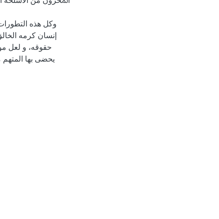
ﺍﳌﺨﺰﻭﻥ ﻣﻦ ﺍﻷﺳﻠﺤﺔ ﺍﻟﻨ
وكل هذه التطورات ا
إنسان كرمه الخالق 
حقوقه، و لعل مو