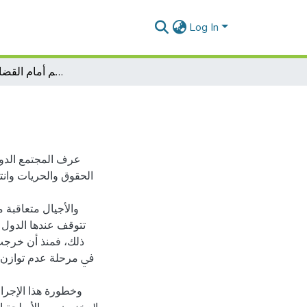
Log In
ضمان ات المتهم أمام القضاء الدولي الجنائي
عرف المجتمع ﺍﻟﺪﻭﱄ
الحقوق والحريات ﻭﺍﻧ
ﻭالأﺟﻴﺎﻝ ﻣﺘﻌﺎﻗﺒﺔ 
ﺗﺘﻮﻗﻒ ﻋﻨﺪﻫﺎ ﺍﻟﺪﻭﻝ 
ﺫﻟﻚ، فمنذ ﺃﻥ ﺧﺮﺟﺖ 
ﰲ ﻣﺮﺣﻠﺔ ﻋﺪﻡ ﺗﻮﺍﺯﻥ ﺃﺩ
وﺧﻄﻮﺭﺓ هذا ﺍﻹﺟﺮﺍﻡ 