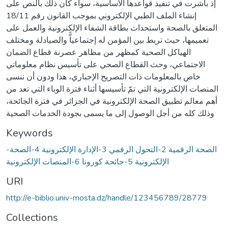
إذ باشرت في تنفيذ قواعدها الأساسية، سواء كان ذلك بالنص على
إنشاء الملف الطبي الإلكتروني بموجب القانون رقم 18/11
المتعلق بالصحة واستحداث بطاقة الشفاء الإلكترونية والعمل على
تعميمها، حيث تربط بين المؤمن له إجتماعياًّ والصيادلة ومختلف
الهياكل الصحية كمظهر من مظاهر عصرنة قطاع الضمان
الاجتماعي، وحث القطاع الصحي على تأسيس نظام معلوماتي
خاص بالمعلومات ذات التصريح الإجباري، هذا ودون أن ننسى
المنصات الإلكترونية التي تمّ تأسيسها أثناء فترة الوباء التي تعد من
أهم معالم تطبيق الصحة الإلكترونية في الجزائر في فترة الجائحة،
وذلك كله من أجل الوصول إلى ما يسمى بجودة الخدمات الصحية
Keywords
-الصحة الرقمية 2-التحول الرقمي 3-الإدارة الإلكترونية 4-الصحة
الإلكترونية 5-جائحة كورونا 6-المنصات الإلكترونية
URI
http://e-biblio.univ-mosta.dz/handle/123456789/28779
Collections