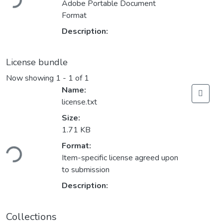
Adobe Portable Document
Format
Description:
License bundle
Now showing
1 - 1 of 1
Name:
license.txt
Size:
1.71 KB
oading...
Format:
Item-specific license agreed upon
to submission
Description:
Collections