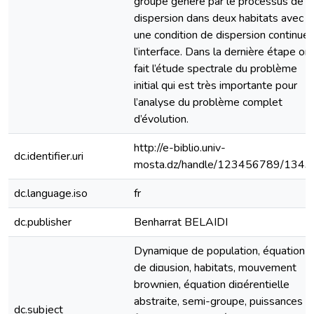
groupe généré par le processus de
dispersion dans deux habitats avec
une condition de dispersion continue 
l’interface. Dans la dernière étape on
fait l’étude spectrale du problème
initial qui est très importante pour
l’analyse du problème complet
d’évolution.
http://e-biblio.univ-
dc.identifier.uri
mosta.dz/handle/123456789/1343
dc.language.iso
fr
dc.publisher
Benharrat BELAIDI
Dynamique de population, équation
de di¤usion, habitats, mouvement
brownien, équation di¤érentielle
abstraite, semi-groupe, puissances
dc.subject