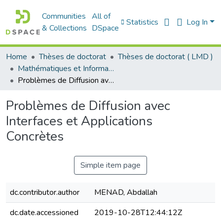
Communities
All of
Statistics
Log In
& Collections
DSpace
Home
Thèses de doctorat
Thèses de doctorat ( LMD )
Mathématiques et Informatique - رياضيات والاعلام الآلي
Problèmes de Diffusion avec Interfaces et Applications Concrètes
Problèmes de Diffusion avec
Interfaces et Applications
Concrètes
Simple item page
dc.contributor.author
MENAD, Abdallah
dc.date.accessioned
2019-10-28T12:44:12Z