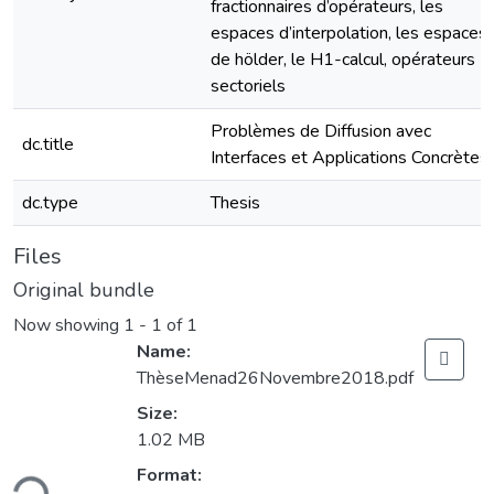
fractionnaires d’opérateurs, les
espaces d’interpolation, les espaces
de hölder, le H1-calcul, opérateurs
sectoriels
Problèmes de Diffusion avec
dc.title
Interfaces et Applications Concrètes
dc.type
Thesis
Files
Original bundle
Now showing
1 - 1 of 1
Name:
ThèseMenad26Novembre2018.pdf
Size:
1.02 MB
oading...
Format: