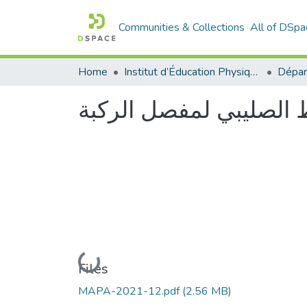
Communities & Collections
All of DSpa
Home
Institut d’Éducation Physique et Sportive
ط الصليبي لمفصل الركبة
Loading...
Files
MAPA-2021-12.pdf
(2.56 MB)