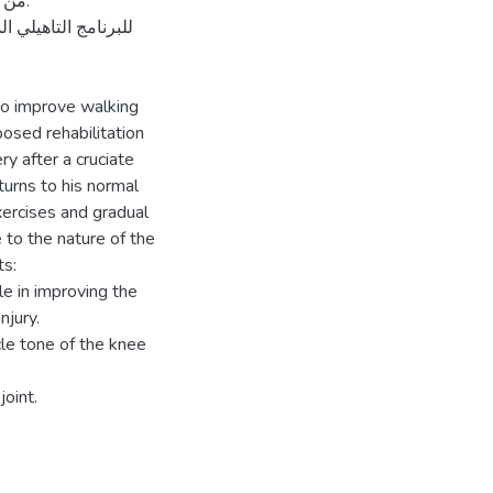
 to improve walking
posed rehabilitation
y after a cruciate
eturns to his normal
xercises and gradual
to the nature of the
ts:
le in improving the
njury.
le tone of the knee
oint.