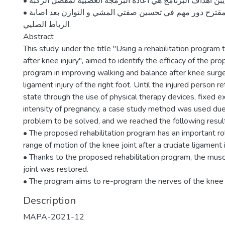
• من يبن اهداف البرنامج هي اعادة البرمجة العصبية لمفصل الركبة.
• للبرنامج التاهيلي المقترح دور مهم في تحسين صفتي المشي و التوازن بعد اصابة
الرباط الصليي.
Abstract
This study, under the title "Using a rehabilitation program
after knee injury", aimed to identify the efficacy of the pro
program in improving walking and balance after knee surger
ligament injury of the right foot. Until the injured person r
state through the use of physical therapy devices, fixed e
intensity of pregnancy, a case study method was used due 
problem to be solved, and we reached the following resul
• The proposed rehabilitation program has an important ro
range of motion of the knee joint after a cruciate ligament i
• Thanks to the proposed rehabilitation program, the musc
joint was restored.
• The program aims to re-program the nerves of the knee j
Description
MAPA-2021-12