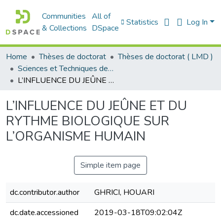
Communities
All of
Statistics
Log In
& Collections
DSpace
Home
Thèses de doctorat
Thèses de doctorat ( LMD )
Sciences et Techniques des Activités Physiques et Sportives - التربية البدنية و الرياضية
L’INFLUENCE DU JEÛNE ET DU RYTHME BIOLOGIQUE SUR L’ORGANISME HUMAIN
L’INFLUENCE DU JEÛNE ET DU
RYTHME BIOLOGIQUE SUR
L’ORGANISME HUMAIN
Simple item page
dc.contributor.author
GHRICI, HOUARI
dc.date.accessioned
2019-03-18T09:02:04Z