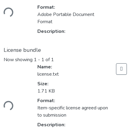
ding...
Format:
Adobe Portable Document
Format
Description:
License bundle
Now showing
1 - 1 of 1
Name:
license.txt
Size:
1.71 KB
ding...
Format:
Item-specific license agreed upon
to submission
Description: