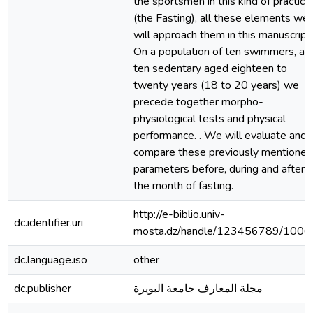
the sportsmen in this kind of practice
(the Fasting), all these elements we
will approach them in this manuscript.
On a population of ten swimmers, an
ten sedentary aged eighteen to
twenty years (18 to 20 years) we
precede together morpho-
physiological tests and physical
performance. . We will evaluate and
compare these previously mentioned
parameters before, during and after
the month of fasting.
http://e-biblio.univ-
dc.identifier.uri
mosta.dz/handle/123456789/1006
dc.language.iso
other
dc.publisher
مجلة المعارف جامعة البويرة