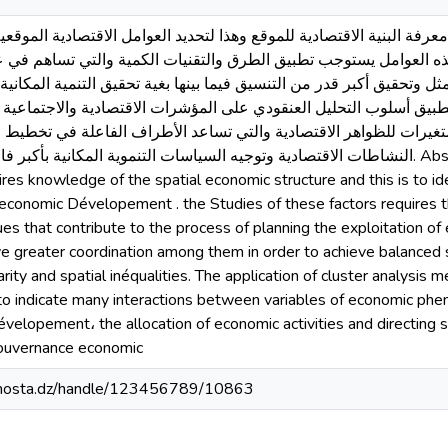
عرفة البنية الاقتصادية للموقع وهذا لتحديد العوامل الاقتصادية الموقعية
ة هذه العوامل يستوجب تطبيق الطرق والتقنيات الكمية والتي تساهم في
ل وتحقيق أكبر قدر من التنسيق فيما بينها بغية تحقيق التنمية المكانية 
ن تطبيق أسلوب التحليل العنقودي على المؤشرات الاقتصادية والاجتماعية 
لمتغيرات للظواهر الاقتصادية والتي تساعد الأطراف الفاعلة في تخطيط 
النشاطات الاقتصادية وتوجيه السياسات التنموية المكاني. Abstract The achèvement of spatial
s knowledge of the spatial economic structure and this is to ide
economic Dévelopement . the Studies of these factors requires t
ues that contribute to the process of planning the exploitation o
eve greater coordination among them in order to achieve balance
ty and spatial inéqualities. The application of cluster analysis 
 to indicate many interactions between variables of economic phe
velopement، the allocation of economic activities and directing
gouvernance economic
iv-mosta.dz/handle/123456789/10863