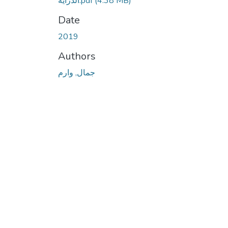
(4.38 MB)
الدزاية.pdf
Date
2019
Authors
جمال, وارم