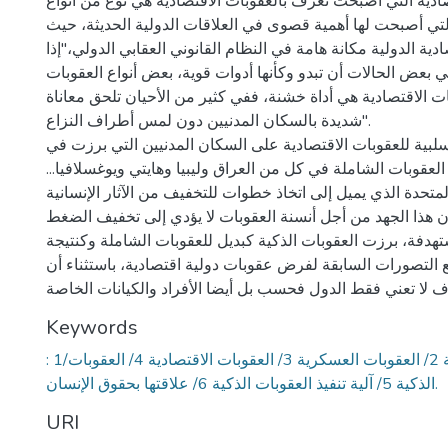
ادية التي أصبحت تعرف بالعقوبات الاقتصادية هي نوع من أنواع
التي أصبحت لها أهمية قصوى في العلاقات الدولية الحديثة، حيث
دية الدولية مكانة هامة في النظام القانوني العقابي الدولي،"إذا
 بعض الحالات أن تبدو وكأنها أدوات قوية، بعض أنواع العقوبات
ت الاقتصادية هي أداة خشنة، ففي كثير من الأحيان تلحق معاناة
شديدة بالسكان المدنيين دون لمس أطراف النزاع".
السلبية للعقوبات الاقتصادية على السكان المدنيين التي برزت في
عقوبات الشاملة في كل من العراق وليبيا وهايتي ويوغسلافيا...
تحدة الذي يميل إلى اتخاذ خطوات للتخفيف من الآثار الإنسانية
 هذا الجهد من أجل أنسنة العقوبات لا يؤدي إلى تخفيف الضغط
تهدفة، برزت العقوبات الذكية كبديل للعقوبات الشاملة وكنتيجة
 التصورات السابقة لفرض عقوبات دولية اقتصادية، باستثناء أن
اف لا تعني فقط الدول فحسب بل أيضا الأفراد والكيانات الخاصة
Keywords
: 1/العقوبات التقليدية 2/ العقوبات العسكرية 3/ العقوبات الاقتصادية 4/ العقوبات
الذكية 5/ آلية تنفيذ العقوبات الذكية 6/ علاقتها بحقوق الإنسان.
URI