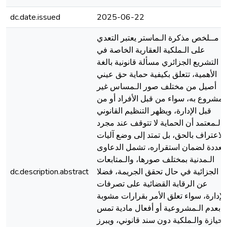
dc.date.issued
2025-06-22
مــلخص مذكرة الـماستر يعتبر التعدي
على الـملكية العقارية الخاصة في
التشريع الجزائري مسألة قانونية بالغة
الأهمية، تتعلق بكيفية حماية حق عيني
أصيل من مختلف صور الـمساس غير
لـمشروع به، سواء من قبل الأفراد أو من
قبل الإدارة، ويظهر التنظيم القانوني
الـمعتمد أن الحماية لا تتوقف عند مجرد
الاعتراف بالحق، بل تمتد إلى وضع آليات
تعددة لضمان استقراره، تشمل الدعاوى
الـمدنية بمختلف صورها، والـمتابعات
الجزائية في حال تحقق الجريمة، فضلا
dc.description.abstract
عن الرقابة القضائية على تصرفات
الإدارة، سواء تعلق الأمر بقرارات مشوبة
بعدم الـمشروعية أو أفعال مادية تمس
الحيازة والـملكية دون سند قانوني، ويبرز