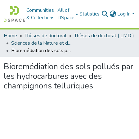
Communities
All of
Statistics
Log In
& Collections
DSpace
Home
Thèses de doctorat
Thèses de doctorat ( LMD )
Sciences de la Nature et de la Vie - علوم الطبيعة و الحياة
Bioremédiation des sols pollués par les hydrocarbures avec des champignons telluriques
Bioremédiation des sols pollués par
les hydrocarbures avec des
champignons telluriques