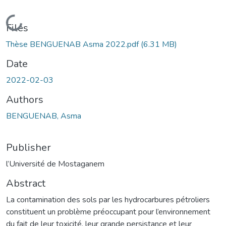
Loading...
Files
Thèse BENGUENAB Asma 2022.pdf
(6.31 MB)
Date
2022-02-03
Authors
BENGUENAB, Asma
Publisher
l’Université de Mostaganem
Abstract
La contamination des sols par les hydrocarbures pétroliers
constituent un problème préoccupant pour l’environnement
du fait de leur toxicité, leur grande persistance et leur