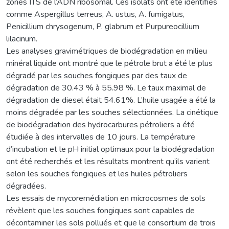
zones ITS de l’ADN ribosomal. Ces isolats ont été identifiés
comme Aspergillus terreus, A. ustus, A. fumigatus,
Penicillium chrysogenum, P. glabrum et Purpureocillium
lilacinum.
Les analyses gravimétriques de biodégradation en milieu
minéral liquide ont montré que le pétrole brut a été le plus
dégradé par les souches fongiques par des taux de
dégradation de 30.43 % à 55.98 %. Le taux maximal de
dégradation de diesel était 54.61%. L’huile usagée a été la
moins dégradée par les souches sélectionnées. La cinétique
de biodégradation des hydrocarbures pétroliers a été
étudiée à des intervalles de 10 jours. La température
d’incubation et le pH initial optimaux pour la biodégradation
ont été recherchés et les résultats montrent qu’ils varient
selon les souches fongiques et les huiles pétroliers
dégradées.
Les essais de mycoremédiation en microcosmes de sols
révèlent que les souches fongiques sont capables de
décontaminer les sols pollués et que le consortium de trois