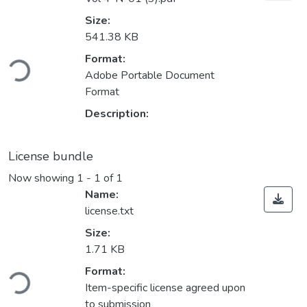
Size:
541.38 KB
ding...
Format:
Adobe Portable Document
Format
Description:
License bundle
Now showing
1 - 1 of 1
Name:
license.txt
Size:
1.71 KB
ding...
Format:
Item-specific license agreed upon
to submission