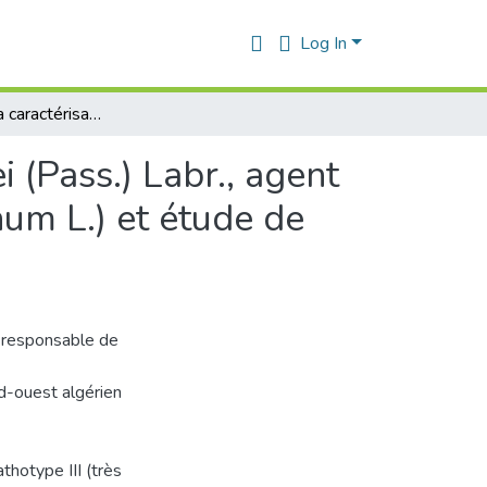
Log In
Contribution à la caractérisation de Ascochyta rabiei (Pass.) Labr., agent causal de l’anthracnose du pois chiche (Cicer arietinum L.) et étude de son interaction avec Medicago truncatula Gaertn.
i (Pass.) Labr., agent
num L.) et étude de
n responsable de
rd-ouest algérien
thotype III (très