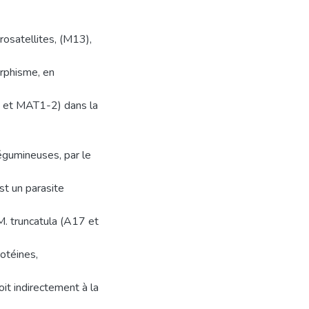
rosatellites, (M13),
rphisme, en
1 et MAT1-2) dans la
égumineuses, par le
st un parasite
. truncatula (A17 et
otéines,
it indirectement à la