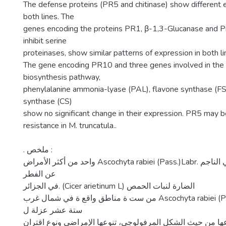
The defense proteins (PR5 and chitinase) show different e
both lines. The
genes encoding the proteins PR1, β-1,3-Glucanase and P
inhibit serine
proteinases, show similar patterns of expression in both li
The gene encoding PR10 and three genes involved in the 
biosynthesis pathway,
phenylalanine ammonia-lyase (PAL), flavone synthase (FS
synthase (CS)
show no significant change in their expression. PR5 may 
resistance in M. truncatula..
. ملخص :
واحد من أكثر الأمراض Ascochyta rabiei (Pass.)Labr. یعتبر التبقع الأسكوكیتي الناجم
عن الفطر
في الجزائر. (Cicer arietinum L) الضارة لنبات الحمص
من ست ة مناطق واقع ة في شمال غرب Ascochyta rabiei (Pass.) Labr تم عزل
ستة عشر عزلة ل
وعھا من حیث الشكل المرفولوجي، تنوعھا الإمراضي ونوع اقتران