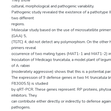
They show
cultural, morphological and pathogenic variability.
Pathogenic study revealed the existence of a pathotype III
two different
regions.
Molecular study based on the use of microsatellite primer
(GAA) 5,
(TGTC) 4, did not detect any polymorphism. On the other
primers reveal
occurrence of two mating types (MAT1-1 and MAT1-2) in
Inoculation of Medicago truncatula, a model plant of legum
of A. rabiei
(moderately aggressive) shows that this is a potential para
The expression of 9 defense genes in two M. truncatula l
F83005.5) is studied
by qRT-PCR. These genes represent: RP proteins, phytoa
inhibitors. They
can contribute either directly or indirectly to defense agai
pathogens.