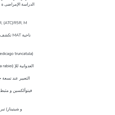
فیتوألكسین و مثبط 
و شیتیناز) تب