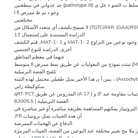
جد عدواني في منطقتین (pathotype III) الدراسة الإمراضی ة سلط ت الضو ء عل ى
وجو د نم ط ممرض اا ا
مختلفتین.
لا تسمح بكشف أي متعدد الآشكال من (TGTC)R4R, (GAA)R5R, (ATC)R5R, M
الدراسة المستندة على إستعمال 13
فتم الكشف ،MAT-1- و 1 MAT-1- تكشف وجود نوعین من التزاوج 2 MAT ناحیة
أخرى. الدراسة للنوع الجنسي
عنھما في معظم المناطق .
تبتت نموذج من البقولیات عن طریق نمط ممرض اا متوسط (Medicago truncatula)
تلقیح الفصة البرمیلیة
یبین آ ن ھدا الأخیر یمثل طفیلي محتمل لھده النبتة. ، (Ascochyta rabiei) العدوانیة للإ
سكوكیطة رابي
qRT-PCT المدروس عن طریق (A و ( 17 (F التعبیر عند تسعة جینات مقاومة عند
الفصة البرمیلیة ( 83005.5
البروتییاز یمكنھم المساھمة بطریقة مباشرة أو غیر مباشرة في
,PR أن ھده الجینات تمثل بروتینات
الدفاع عن الھجمات الممرضة.
رز ملا مح تعبیر مختلفة عند النوعین من الفصة، الجینات المرمزة