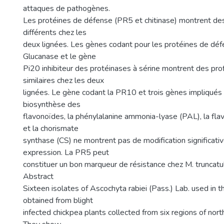
attaques de pathogènes.
Les protéines de défense (PR5 et chitinase) montrent des
différents chez les
deux lignées. Les gènes codant pour les protéines de déf
Glucanase et le gène
Pi20 inhibiteur des protéinases à sérine montrent des prof
similaires chez les deux
lignées. Le gène codant la PR10 et trois gènes impliqués 
biosynthèse des
flavonoïdes, la phénylalanine ammonia-lyase (PAL), la fl
et la chorismate
synthase (CS) ne montrent pas de modification significativ
expression. La PR5 peut
constituer un bon marqueur de résistance chez M. truncatul
Abstract
Sixteen isolates of Ascochyta rabiei (Pass.) Lab. used in 
obtained from blight
infected chickpea plants collected from six regions of nor