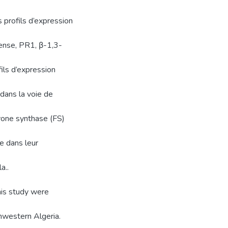
 profils d’expression
ense, PR1, β-1,3-
ils d’expression
dans la voie de
avone synthase (FS)
e dans leur
a..
this study were
thwestern Algeria.