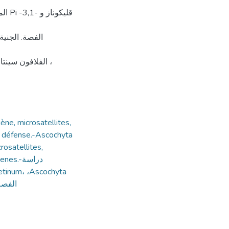
قلی
الفصة. الجنیة
ène, microsatellites,
e défense.-Ascochyta
rosatellites,
.-دراسة
atula) الفصة البرمیلیة