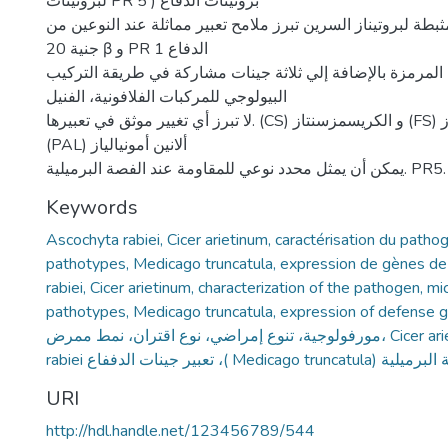
لبروتینات PR بروتینات الدفاع ( 5
المثبطة لبروتیناز السرین تبرز ملامح تعبیر مماثلة عند النوعین من Pi -3,1- كوناز و
جنیة 20 β و PR الدفاع 1
 المرمزة بالإضافة إلي ثلاثة جینات مشاركة في طریقة التركیب
البیولوجي للمركبات الفلافونیة، الفنیل
لا تبرز أي تغییر موثق في تعبیرھا. (CS) و الكریسمزسنتاز (FS) الفلافون سینتاز ،
(PAL) ألانین أمونیالیاز
یمكن أن یمثل محدد نوعي للمقاومة عند الفصة البرمیلیة. PR5.
Keywords
Ascochyta rabiei, Cicer arietinum, caractérisation du pathog
pathotypes, Medicago truncatula, expression de gènes d
rabiei, Cicer arietinum, characterization of the pathogen, mic
pathotypes, Medicago truncatula, expression of defense genes
مورفولوجیة، تنوع إمراضي، نوع اقتران، نمط ممرض، Cicer arietinum، ،Ascochyta
rabiei تعبیر جینات الدففاع ،( Medicago trunc
URI
http://hdl.handle.net/123456789/544