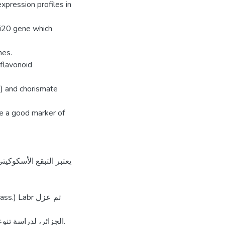
xpression profiles in
i20 gene which
nes.
flavonoid
) and chorismate
be a good marker of
الجزائر، لدراسة تن.