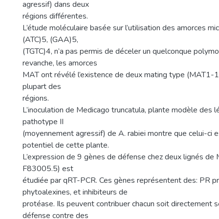
agressif) dans deux
régions différentes.
L’étude moléculaire basée sur l’utilisation des amorces mic
(ATC)5, (GAA)5,
(TGTC)4, n’a pas permis de déceler un quelconque polymo
revanche, les amorces
MAT ont révélé l’existence de deux mating type (MAT1-
plupart des
régions.
L’inoculation de Medicago truncatula, plante modèle des l
pathotype II
(moyennement agressif) de A. rabiei montre que celui-ci e
potentiel de cette plante.
L’expression de 9 gènes de défense chez deux lignés de M
F83005.5) est
étudiée par qRT-PCR. Ces gènes représentent des: PR pr
phytoalexines, et inhibiteurs de
protéase. Ils peuvent contribuer chacun soit directement so
défense contre des