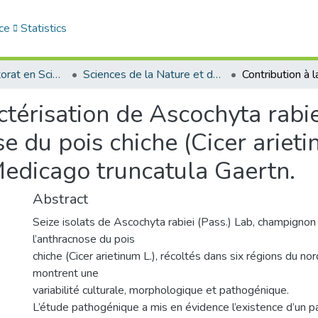
ce
Statistics
Thèses de doctorat en Sciences
Sciences de la Nature et de la Vie - علوم الطبيعة و الحياة
ctérisation de Ascochyta rabie
e du pois chiche (Cicer arieti
Medicago truncatula Gaertn.
Abstract
Seize isolats de Ascochyta rabiei (Pass.) Lab, champigno
l’anthracnose du pois
chiche (Cicer arietinum L.), récoltés dans six régions du no
montrent une
variabilité culturale, morphologique et pathogénique.
L’étude pathogénique a mis en évidence l’existence d’un pa