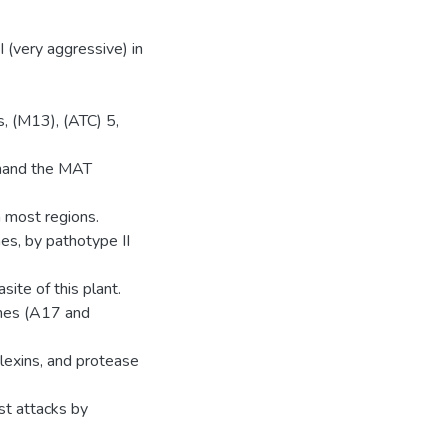
 (very aggressive) in
s, (M13), (ATC) 5,
 hand the MAT
 most regions.
es, by pathotype II
site of this plant.
ines (A17 and
lexins, and protease
nst attacks by